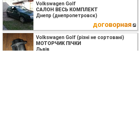
Volkswagen Golf
САЛОН ВЕСЬ КОМПЛЕКТ
Днепр (днепропетровск)
договорная
Volkswagen Golf (різні не сортовані)
МОТОРЧИК ПІЧКИ
Львів
1500
UAH
Volkswagen Golf (різні не сортовані)
БЛОК УПРАВЛІННЯ ДВИГУНОМ PLUS
03G906021HC
Львів
2500
UAH
Volkswagen Golf (все года выпуска)
РАДИАТОР КОНДИЦИОНЕРА
1J0820413N