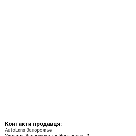
Контакти продавця:
AutoLans Запорожье
Украина, Запоріжжя, ул. Восточная , 9