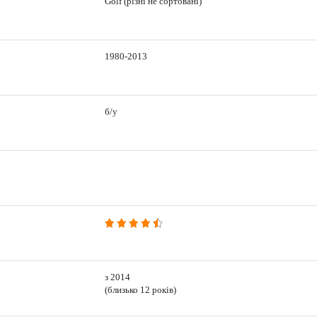
Golf (різні не сортовані)
1980-2013
б/у
з 2014
(близько 12 років)