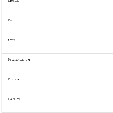
Модель
Рік
Стан
№ за каталогом
Рейтинг
На сайті