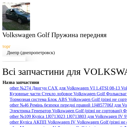
Volkswagen Golf Пружина передняя
торг
Днепр (днепропетровск)
Докладніше
Всі запчастини для VOLKSW
Назва запчастини
other №274 Двигун CAX для Volkswagen VI 1.4TSI 08-13 Volk
Кузовные части Стекло лобовое Volkswagen Golf Фольксваг
Тормозная система Блок ABS Volkswagen Golf (різні не сор
other №46 Ремінь безпеки передні правий 1J4857706J для Vo
Электрика Генератор Volkswagen Golf (різні не сортовані) 
other №109 Куліса 1J0713023 1J0713803 для Volkswagen IV 97
other Куліса АКПП Volkswagen IV Volkswagen Golf (різні не