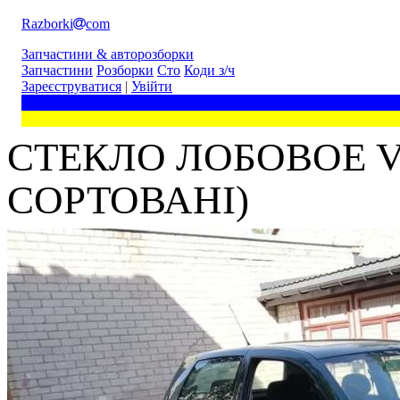
Razborki
com
Запчастини & авторозборки
Запчастини
Розборки
Сто
Коди з/ч
Зареєструватися
|
Увійти
СТЕКЛО ЛОБОВОЕ V
СОРТОВАНІ)