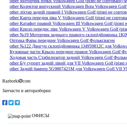
other Моторчик пічки Volkswagen Golf (різні не сортовані) 
other Колектор випускний Volkswagen Bora Volkswagen Golf 
other ліхтар задній правий I Volkswagen Golf (різні не сорто
other Карта передня ліва V Volkswagen Golf (різні не сортов
other Катафот правий Volkswagen III Volkswagen Golf (різні
other Крило переднє ліве Volkswagen V Volkswagen Golf (різ
other №19 Моторчик заднього правого склопідйомника 1K095
Оптика Фары передние Volkswagen Golf Фольксваген
other №122 Двигун склопідйомника 1J4959812C для Volkswag
Кузовные части Крыло переднее правое Volkswagen Golf Ф
Ходовая часть Стабилизатор задний Volkswagen Golf Фольк
other Б/у супорт задній лівий для VII Volkswagen Golf (різні
other Задній бампер 5G9807421M для Volkswagen Gofl VII У
Razborki
com
Запчасти и авторазборки
ОФИСЫ