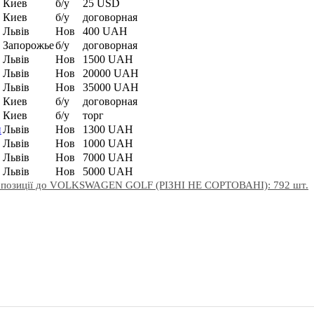
Киев
б/у
25 USD
Киев
б/у
договорная
Львів
Нов
400 UAH
Запорожье
б/у
договорная
Львів
Нов
1500 UAH
Львів
Нов
20000 UAH
Львів
Нов
35000 UAH
Киев
б/у
договорная
Киев
б/у
торг
н
Львів
Нов
1300 UAH
Львів
Нов
1000 UAH
Львів
Нов
7000 UAH
Львів
Нов
5000 UAH
ропозиції до VOLKSWAGEN GOLF (РІЗНІ НЕ СОРТОВАНІ): 792 шт.