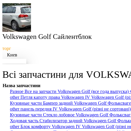
Volkswagen Golf Сайлентблок
торг
Киев
Докладніше
Всі запчастини для VOLKSW
Назва запчастини
Разное Все на запчасти Volkswagen Golf (все года выпуска)
other Петля капоту права Volkswagen IV Volkswagen Golf (рі
Кузовные части Бампер задний Volkswagen Golf Фольксваг
other панель передня IV Volkswagen Golf (різні не сортован
Кузовные части Стекло лобовое Volkswagen Golf Фольксваг
Ходовая часть Стабилизатор задний Volkswagen Golf Фольк
other Блок комфорту Volkswagen IV Volkswagen Golf (різні н