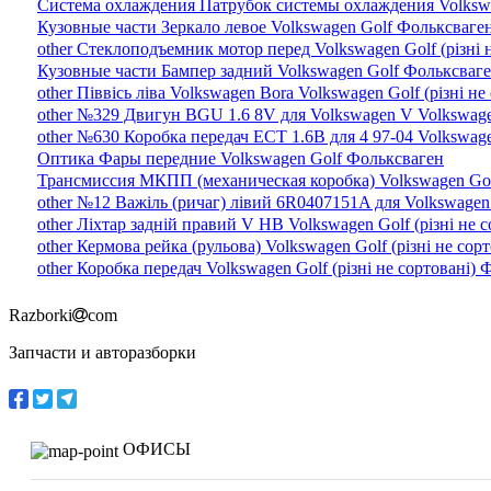
Система охлаждения Патрубок системы охлаждения Volkswa
Кузовные части Зеркало левое Volkswagen Golf Фольксваге
other Стеклоподъемник мотор перед Volkswagen Golf (різні 
Кузовные части Бампер задний Volkswagen Golf Фольксваг
other Піввісь ліва Volkswagen Bora Volkswagen Golf (різні н
other №329 Двигун BGU 1.6 8V для Volkswagen V Volkswagen
other №630 Коробка передач ECT 1.6B для 4 97-04 Volkswage
Оптика Фары передние Volkswagen Golf Фольксваген
Трансмиссия МКПП (механическая коробка) Volkswagen Gol
other №12 Важіль (ричаг) лівий 6R0407151A для Volkswagen 
other Ліхтар задній правий V HB Volkswagen Golf (різні не 
other Кермова рейка (рульова) Volkswagen Golf (різні не сор
other Коробка передач Volkswagen Golf (різні не сортовані)
Razborki
com
Запчасти и авторазборки
ОФИСЫ