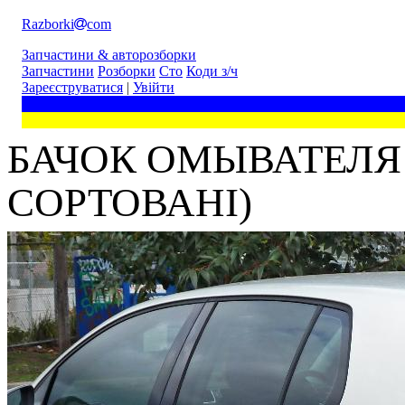
Razborki
com
Запчастини & авторозборки
Запчастини
Розборки
Сто
Коди з/ч
Зареєструватися
|
Увійти
БАЧОК ОМЫВАТЕЛЯ 
СОРТОВАНІ)