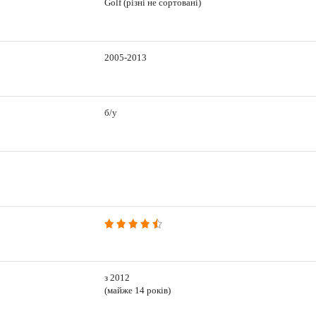
Golf (різні не сортовані)
2005-2013
б/у
з 2012
(майже 14 років)