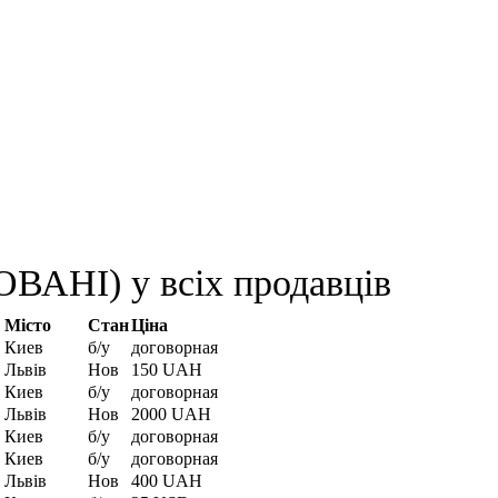
АНІ) у всіх продавців
Місто
Стан
Ціна
Киев
б/у
договорная
Львів
Нов
150 UAH
Киев
б/у
договорная
Львів
Нов
2000 UAH
Киев
б/у
договорная
Киев
б/у
договорная
Львів
Нов
400 UAH