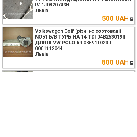
IV
1J0820743H
Львів
500 UAH
Volkswagen Golf (різні не сортовані)
NO51 Б/В ТУРБІНА 14 TDI 04B253019R
ДЛЯ III VW POLO 6R
085911023J
0001112044
Львів
800 UAH
Volkswagen Golf (різні не сортовані)
КРОНШТЕЙН КРІПЛЕННЯ БАМПЕРА
ЛІВИЙ VOLKSWAGEN V
1K0807183
Львів
300 UAH
Volkswagen Golf (різні не сортовані)
СКЛОПІДЙОМНИК ЗАДНІЙ ЛІВИЙ
VOLKSWAGEN III
Львів