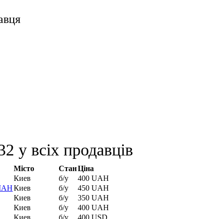
авця
2 у всіх продавців
Місто
Стан
Ціна
Киев
б/у
400 UAH
 МАН
Киев
б/у
450 UAH
Киев
б/у
350 UAH
Киев
б/у
400 UAH
Киев
б/у
400 USD