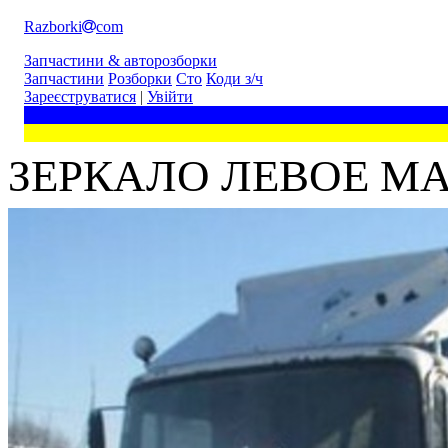
Razborki
com
Запчастини & авторозборки
Запчастини
Розборки
Сто
Коди з/ч
Зареєструватися
|
Увійти
ЗЕРКАЛО ЛЕВОЕ MAN