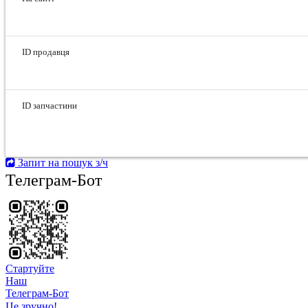
ID продавця
ID запчастини
Запит на пошук з/ч
Телеграм-Бот
Стартуйте
Hаш
Телеграм-Бот
Це зручно!