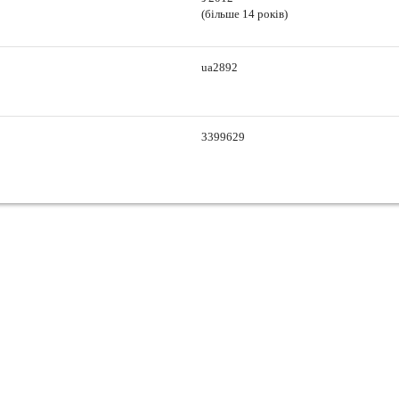
(більше 14 років)
ua2892
3399629