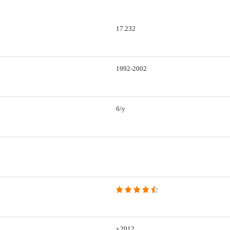
17.232
1992-2002
б/у
з 2012