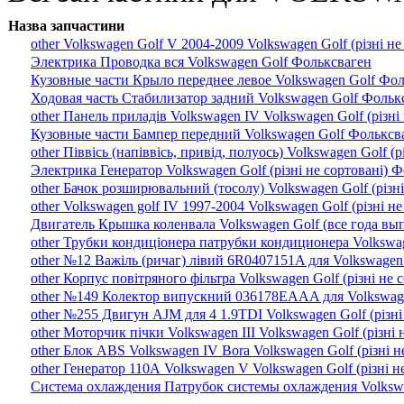
Назва запчастини
other Volkswagen Golf V 2004-2009 Volkswagen Golf (різні н
Электрика Проводка вся Volkswagen Golf Фольксваген
Кузовные части Крыло переднее левое Volkswagen Golf Фо
Ходовая часть Стабилизатор задний Volkswagen Golf Фольк
other Панель приладів Volkswagen IV Volkswagen Golf (різні
Кузовные части Бампер передний Volkswagen Golf Фольксв
other Піввісь (напіввісь, привід, полуось) Volkswagen Golf (
Электрика Генератор Volkswagen Golf (різні не сортовані) 
other Бачок розширювальний (тосолу) Volkswagen Golf (різн
other Volkswagen golf IV 1997-2004 Volkswagen Golf (різні н
Двигатель Крышка коленвала Volkswagen Golf (все года вы
other Трубки кондиціонера патрубки кондиционера Volkswage
other №12 Важіль (ричаг) лівий 6R0407151A для Volkswagen 
other Корпус повітряного фільтра Volkswagen Golf (різні не
other №149 Колектор випускний 036178EAAA для Volkswagen 
other №255 Двигун AJM для 4 1.9TDI Volkswagen Golf (різні
other Моторчик пічки Volkswagen III Volkswagen Golf (різні
other Блок ABS Volkswagen IV Bora Volkswagen Golf (різні 
other Генератор 110А Volkswagen V Volkswagen Golf (різні н
Система охлаждения Патрубок системы охлаждения Volkswa