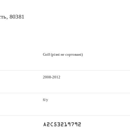
сть, 80381
Golf (різні не сортовані)
2008-2012
б/у
A2C53219792