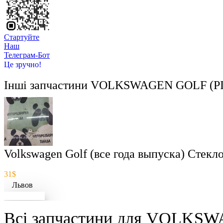
Стартуйте
Hаш
Телеграм-Бот
Це зручно!
Інші запчастини
VOLKSWAGEN GOLF (РІ
Volkswagen Golf (все года выпуска) Стек
31$
Львов
Докладніше
Всі запчастини для VOLKSW