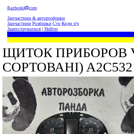
Razborki
com
Запчастини & авторозборки
Запчастини
Розборки
Сто
Коди з/ч
Зареєструватися
|
Увійти
ЩИТОК ПРИБОРОВ V
СОРТОВАНІ) A2C532