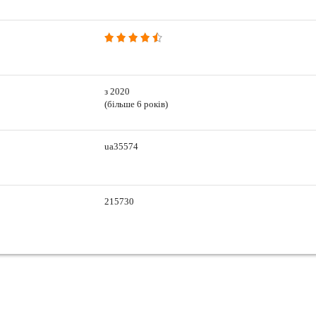
з 2020
(більше 6 років)
ua35574
215730