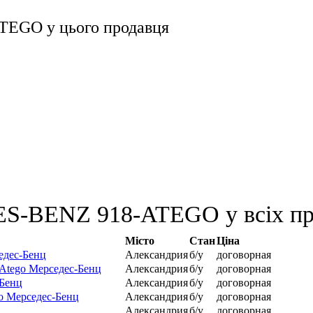
ATEGO
у цього продавця
S-BENZ 918-ATEGO у всіх пр
Місто
Стан
Ціна
едес-Бенц
Александрия
б/у
договорная
-Atego Мерседес-Бенц
Александрия
б/у
договорная
-Бенц
Александрия
б/у
договорная
go Мерседес-Бенц
Александрия
б/у
договорная
Александрия
б/у
договорная