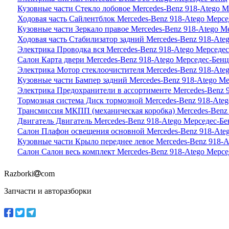
Кузовные части Стекло лобовое Mercedes-Benz 918-Atego М
Ходовая часть Сайлентблок Mercedes-Benz 918-Atego Мерсе
Кузовные части Зеркало правое Mercedes-Benz 918-Atego М
Ходовая часть Стабилизатор задний Mercedes-Benz 918-Ate
Электрика Проводка вся Mercedes-Benz 918-Atego Мерседе
Салон Карта двери Mercedes-Benz 918-Atego Мерседес-Бенц
Электрика Мотор стеклоочистителя Mercedes-Benz 918-Ate
Кузовные части Бампер задний Mercedes-Benz 918-Atego М
Электрика Предохранители в ассортименте Mercedes-Benz 
Тормозная система Диск тормозной Mercedes-Benz 918-Ate
Трансмиссия МКПП (механическая коробка) Mercedes-Benz
Двигатель Двигатель Mercedes-Benz 918-Atego Мерседес-Бе
Салон Плафон освещения основной Mercedes-Benz 918-Ate
Кузовные части Крыло переднее левое Mercedes-Benz 918-
Салон Салон весь комплект Mercedes-Benz 918-Atego Мерсе
Razborki
com
Запчасти и авторазборки