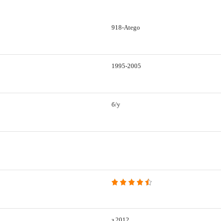
918-Atego
1995-2005
б/у
з 2012