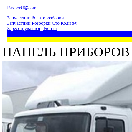
Razborki
com
Запчастини & авторозборки
Запчастини
Розборки
Сто
Коди з/ч
Зареєструватися
|
Увійти
ПАНЕЛЬ ПРИБОРОВ 