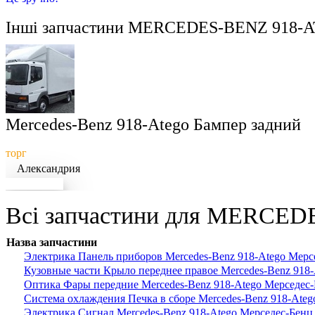
Інші запчастини
MERCEDES-BENZ 918-
Mercedes-Benz 918-Atego Бампер задний
торг
Александрия
Докладніше
Всі запчастини для MERCEDE
Назва запчастини
Электрика Панель приборов Mercedes-Benz 918-Atego Мерс
Кузовные части Крыло переднее правое Mercedes-Benz 918
Оптика Фары передние Mercedes-Benz 918-Atego Мерседес
Система охлаждения Печка в сборе Mercedes-Benz 918-Ate
Электрика Сигнал Mercedes-Benz 918-Atego Мерседес-Бенц