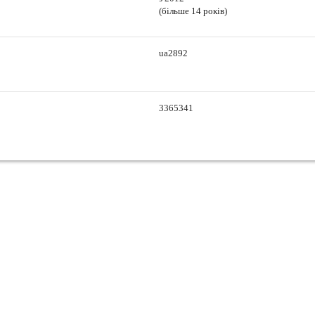
(більше 14 років)
ua2892
3365341