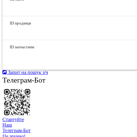
ID продавця
ID запчастини
Запит на пошук з/ч
Телеграм-Бот
Стартуйте
Hаш
Телеграм-Бот
Це зручно!