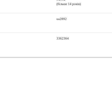
(більше 14 років)
ua2892
3362364