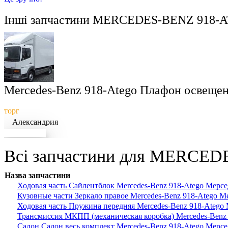
Інші запчастини
MERCEDES-BENZ 918-
Mercedes-Benz 918-Atego Плафон освеще
торг
Александрия
Докладніше
Всі запчастини для MERCEDE
Назва запчастини
Ходовая часть Сайлентблок Mercedes-Benz 918-Atego Мерсе
Кузовные части Зеркало правое Mercedes-Benz 918-Atego М
Ходовая часть Пружина передняя Mercedes-Benz 918-Atego
Трансмиссия МКПП (механическая коробка) Mercedes-Benz
Салон Салон весь комплект Mercedes-Benz 918-Atego Мерсе