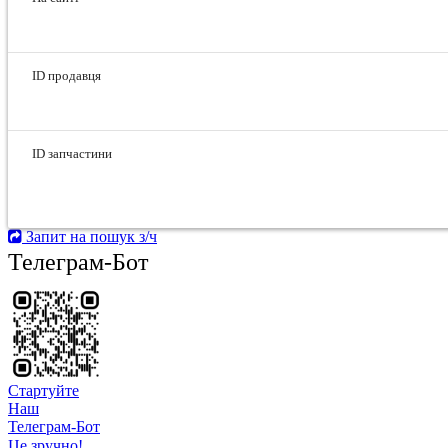
ID продавця
ID запчастини
Запит на пошук з/ч
Телеграм-Бот
Стартуйте
Hаш
Телеграм-Бот
Це зручно!