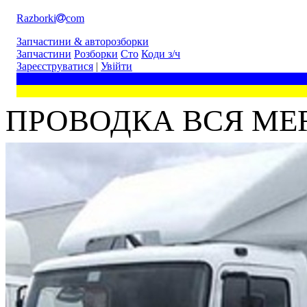
Razborki
com
Запчастини & авторозборки
Запчастини
Розборки
Сто
Коди з/ч
Зареєструватися
|
Увійти
ПРОВОДКА ВСЯ MER