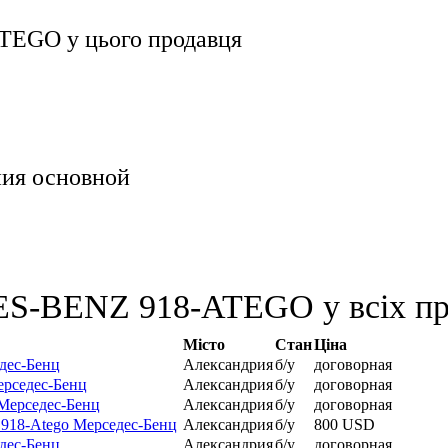
ATEGO
у цього продавця
ния основной
S-BENZ 918-ATEGO у всіх пр
Місто
Стан
Ціна
дес-Бенц
Александрия
б/у
договорная
ерседес-Бенц
Александрия
б/у
договорная
 Мерседес-Бенц
Александрия
б/у
договорная
 918-Atego Мерседес-Бенц
Александрия
б/у
800 USD
дес-Бенц
Александрия
б/у
договорная