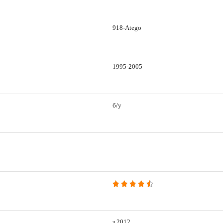
918-Atego
1995-2005
б/у
з 2012