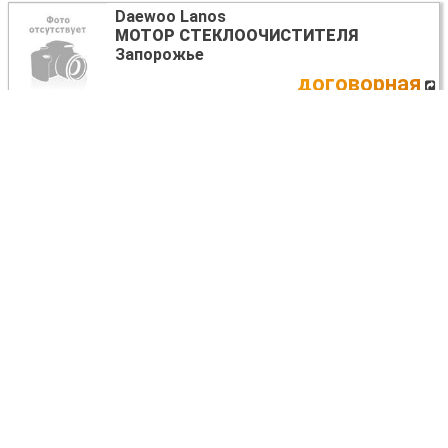
Daewoo Lanos
МОТОР СТЕКЛООЧИСТИТЕЛЯ
Запорожье
договорная
Ещё запчасти МОТОР СТЕКЛООЧИСТИТЕЛЯ >
Все разборки DAEWOO LANOS >
Все разборки DAEWOO >
Запчасти DAEWOO LANOS у других продавцов:
Daewoo Lanos
БАМПЕР ПЕРЕДНИЙ
Львов
договорная
Daewoo Lanos
ПОДВЕСКА ЗАДНЯЯ В СБОРЕ
Киев
договорная