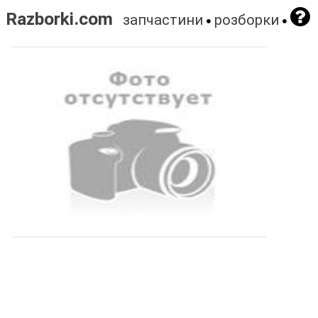
Razborki.com
запчастини
розборки