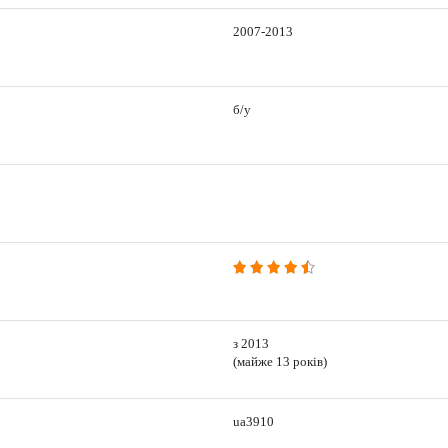
2007-2013
б/у
з 2013
(майже 13 років)
ua3910