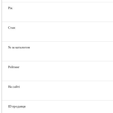
Рік
Стан
№ за каталогом
Рейтинг
На сайті
ID продавця