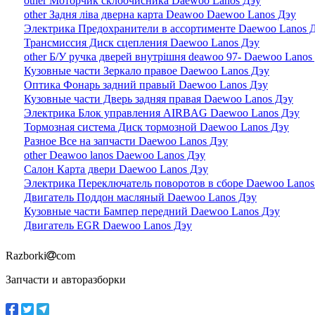
other Моторчик склоочисника Daewoo Lanos Дэу
other Задня ліва дверна карта Deawoo Daewoo Lanos Дэу
Электрика Предохранители в ассортименте Daewoo Lanos 
Трансмиссия Диск сцепления Daewoo Lanos Дэу
other Б/У ручка дверей внутрішня deawoo 97- Daewoo Lanos
Кузовные части Зеркало правое Daewoo Lanos Дэу
Оптика Фонарь задний правый Daewoo Lanos Дэу
Кузовные части Дверь задняя правая Daewoo Lanos Дэу
Электрика Блок управления AIRBAG Daewoo Lanos Дэу
Тормозная система Диск тормозной Daewoo Lanos Дэу
Разное Все на запчасти Daewoo Lanos Дэу
other Deawoo lanos Daewoo Lanos Дэу
Салон Карта двери Daewoo Lanos Дэу
Электрика Переключатель поворотов в сборе Daewoo Lanos
Двигатель Поддон масляный Daewoo Lanos Дэу
Кузовные части Бампер передний Daewoo Lanos Дэу
Двигатель EGR Daewoo Lanos Дэу
Razborki
com
Запчасти и авторазборки