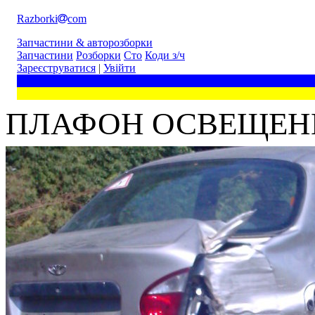
Razborki
com
Запчастини & авторозборки
Запчастини
Розборки
Сто
Коди з/ч
Зареєструватися
|
Увійти
ПЛАФОН ОСВЕЩЕН