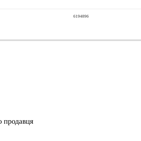
6194896
о продавця