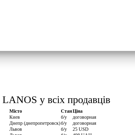
LANOS у всіх продавців
Місто
Стан
Ціна
Киев
б/у
договорная
Днепр (днепропетровск)
б/у
договорная
Львов
б/у
25 USD