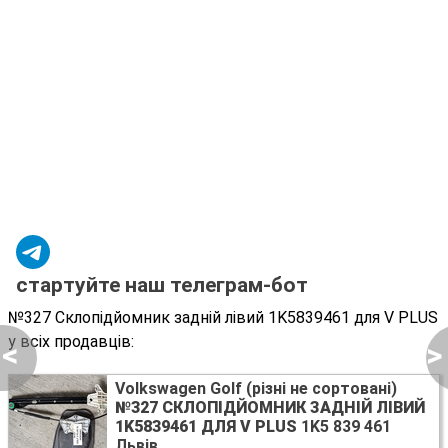
стартуйте наш телеграм-бот
№327 Склопідйомник задній лівий 1K5839461 для V PLUS
у всіх продавців:
<
>
Volkswagen Golf (різні не сортовані)
№327 СКЛОПІДЙОМНИК ЗАДНІЙ ЛІВИЙ
1K5839461 ДЛЯ V PLUS
1K5 839 461
Львів