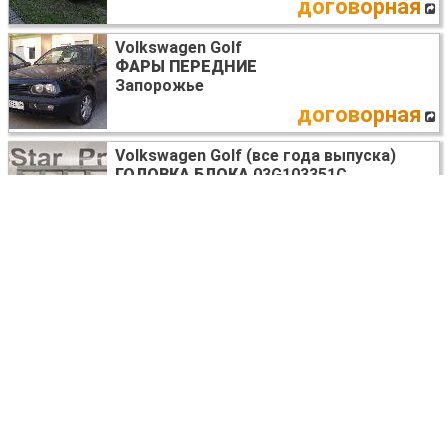
договорная
Volkswagen Golf
ФАРЫ ПЕРЕДНИЕ
Запорожье
договорная
Volkswagen Golf (все года выпуска)
ГОЛОВКА БЛОКА
03G103351C
Киев
170 USD
Volkswagen Golf (все года выпуска)
ЗАДНЯЯ БАЛКА В СБОРЕ
Киев
договорная
Volkswagen Golf (все года выпуска)
ДИСК ТОРМОЗНОЙ ПЕРЕДНИЙ
5Q0615301A
Ковель