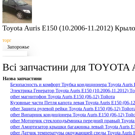
Toyota Auris E150 (10.2006-11.2012) Крыл
торг
Запорожье
Докладніше
Всі запчастини для TOYOTA A
Назва запчастини
Безопасность и комфорт Трубка кондиционера Toyota Auris 
Электрика Генератор Toyota Auris E150 (10.2006-11.2012) Т
other магнитофон Toyota Auris E150 (06-12) Тойота
Кузовные части Петля капота левая Toyota Auris E150 (06-1
other Защита рулевой рейки Toyota Auris E150 (06-12) Тойот
other Випарник кондиціонера Toyota Auris E150 (06-12) Той
other Моторчик стеклоподъёмника передний правый Toyota A
other Амортизатор крышки багажника левый Toyota Auris E1
other Датчик температуры окружающей среды Toyota Auris E