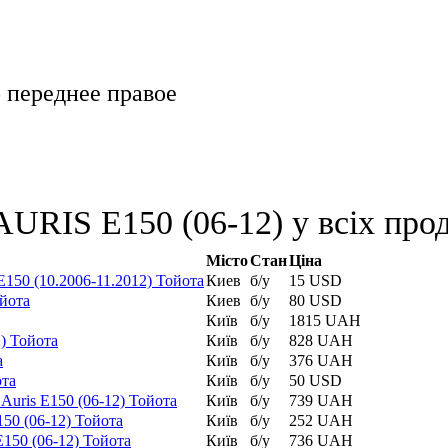
о переднее правое
URIS E150 (06-12) у всіх прод
Місто
Стан
Ціна
E150 (10.2006-11.2012) Тойота
Киев
б/у
15 USD
ойота
Киев
б/у
80 USD
Київ
б/у
1815 UAH
2) Тойота
Київ
б/у
828 UAH
а
Київ
б/у
376 UAH
ота
Київ
б/у
50 USD
uris E150 (06-12) Тойота
Київ
б/у
739 UAH
50 (06-12) Тойота
Київ
б/у
252 UAH
150 (06-12) Тойота
Київ
б/у
736 UAH