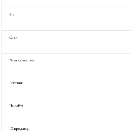
Рік
Стан
№ за каталогом
Рейтинг
На сайті
ID продавця