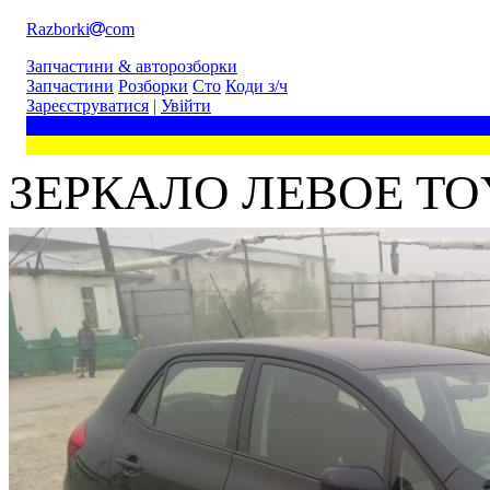
Razborki
com
Запчастини & авторозборки
Запчастини
Розборки
Сто
Коди з/ч
Зареєструватися
|
Увійти
ЗЕРКАЛО ЛЕВОЕ TOYO