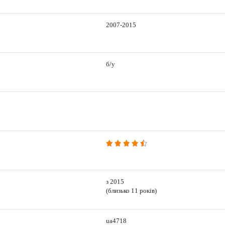
2007-2015
б/у
з 2015
(близько 11 років)
ua4718