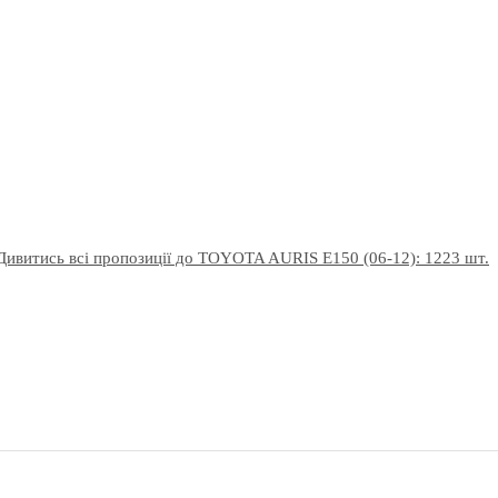
Дивитись всі пропозиції до TOYOTA AURIS E150 (06-12): 1223 шт.