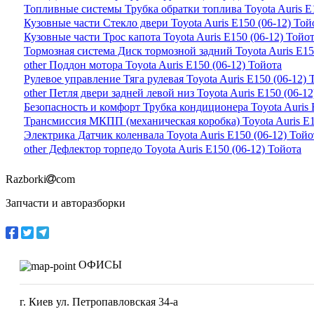
Топливные системы Трубка обратки топлива Toyota Auris E1
Кузовные части Стекло двери Toyota Auris E150 (06-12) Той
Кузовные части Трос капота Toyota Auris E150 (06-12) Тойо
Тормозная система Диск тормозной задний Toyota Auris E15
other Поддон мотора Toyota Auris E150 (06-12) Тойота
Рулевое управление Тяга рулевая Toyota Auris E150 (06-12) 
other Петля двери задней левой низ Toyota Auris E150 (06-12
Безопасность и комфорт Трубка кондиционера Toyota Auris 
Трансмиссия МКПП (механическая коробка) Toyota Auris E15
Электрика Датчик коленвала Toyota Auris E150 (06-12) Тойо
other Дефлектор торпедо Toyota Auris E150 (06-12) Тойота
Razborki
com
Запчасти и авторазборки
ОФИСЫ
г. Киев ул. Петропавловская 34-а