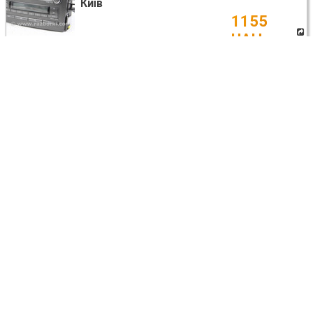
Київ
1155
UAH
Toyota Auris E150 (06-12)
КОРПУС ТЕРМОСТАТА
163230T030
Київ
376 UAH
Toyota Auris E150 (10.2006-11.2012)
ПРОВОДКА ВСЯ
Днепр (днепропетровск)
договорная
Toyota Auris E150 (06-12)
ДИСК КОЛЕСНЫЙ R16 1ШТ.
42611F4020
Київ
2992
UAH
Toyota Auris E150 (06-12)