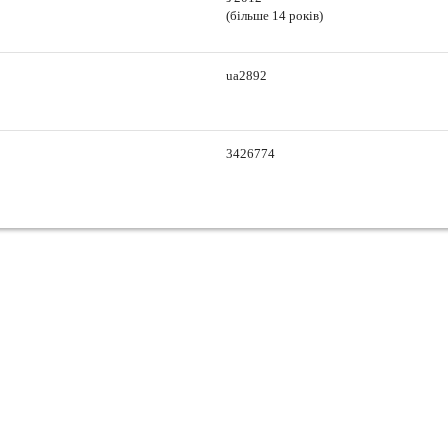
(більше 14 років)
ua2892
3426774