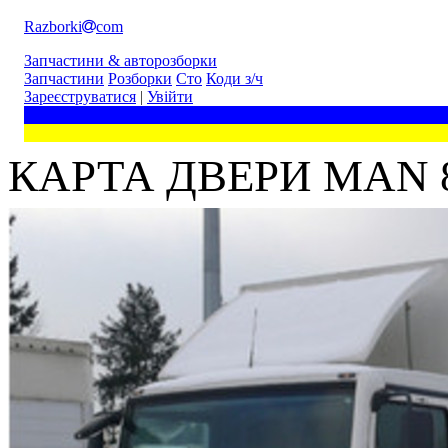
Razborki
com
Запчастини & авторозборки
Запчастини
Розборки
Сто
Коди з/ч
Зареєструватися
|
Увійти
КАРТА ДВЕРИ MAN 8