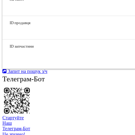
ID продавця
ID запчастини
Запит на пошук з/ч
Телеграм-Бот
Стартуйте
Hаш
Телеграм-Бот
Це зручно!