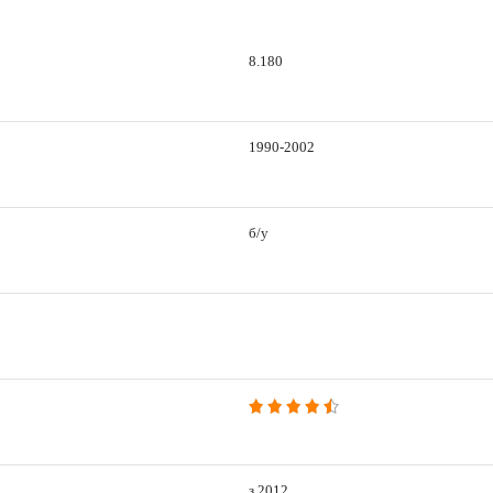
8.180
1990-2002
б/у
з 2012