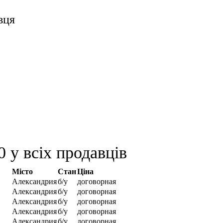
вця
 у всіх продавців
Місто
Стан
Ціна
Александрия
б/у
договорная
Александрия
б/у
договорная
Александрия
б/у
договорная
Александрия
б/у
договорная
Александрия
б/у
договорная