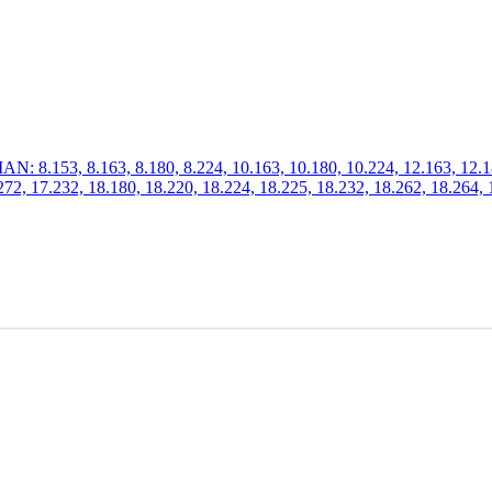
.153, 8.163, 8.180, 8.224, 10.163, 10.180, 10.224, 12.163, 12.180,
272, 17.232, 18.180, 18.220, 18.224, 18.225, 18.232, 18.262, 18.264, 