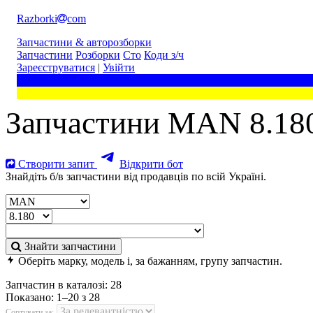
Razborki
com
Запчастини & авторозборки
Запчастини
Розборки
Сто
Коди з/ч
Зареєструватися
|
Увійти
Запчастини MAN 8.18
Створити запит
Відкрити бот
Знайдіть б/в запчастини від продавців по всій Україні.
Знайти запчастини
Оберіть марку, модель і, за бажанням, групу запчастин.
Запчастин в каталозі:
28
Показано:
1–20 з 28
Сортувати за: