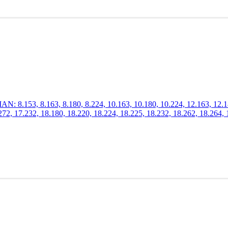
.153, 8.163, 8.180, 8.224, 10.163, 10.180, 10.224, 12.163, 12.180,
272, 17.232, 18.180, 18.220, 18.224, 18.225, 18.232, 18.262, 18.264, 