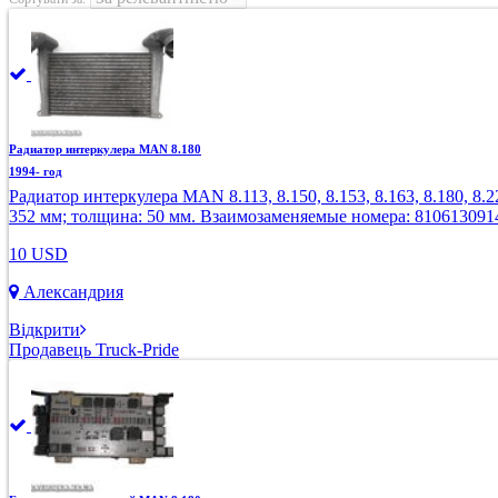
Радиатор интеркулера MAN 8.180
1994- год
Радиатор интеркулера MAN 8.113, 8.150, 8.153, 8.163, 8.180, 8.224
352 мм; толщина: 50 мм. Взаимозаменяемые номера: 810613091
10 USD
Александрия
Відкрити
Продавець Truck-Pride