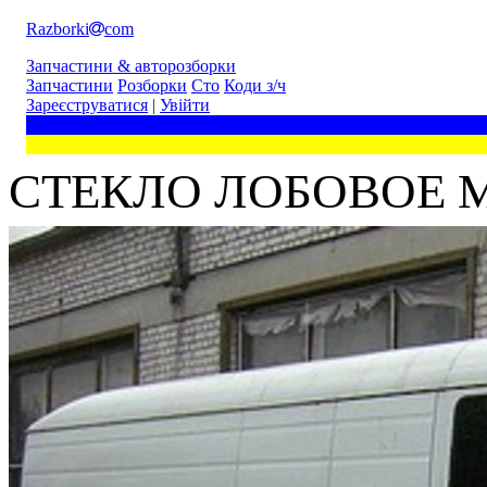
Razborki
com
Запчастини & авторозборки
Запчастини
Розборки
Сто
Коди з/ч
Зареєструватися
|
Увійти
СТЕКЛО ЛОБОВОЕ M