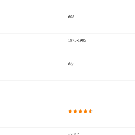
608
1975-1985
б/у
з 2012