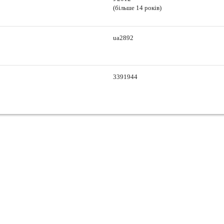
(більше 14 років)
ua2892
3391944