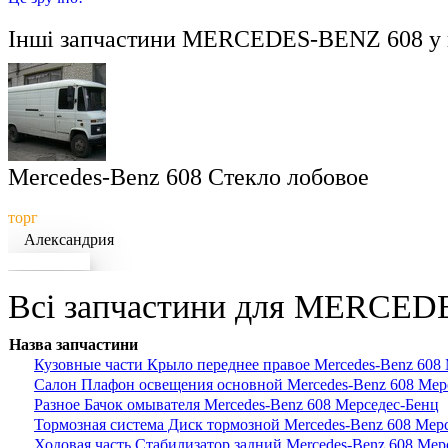
Інші запчастини
MERCEDES-BENZ 608
у 
Mercedes-Benz 608 Стекло лобовое
торг
Александрия
Докладніше
Всі запчастини для MERCEDE
Назва запчастини
Кузовные части Крыло переднее правое Mercedes-Benz 608
Салон Плафон освещения основной Mercedes-Benz 608 Мер
Разное Бачок омывателя Mercedes-Benz 608 Мерседес-Бенц
Тормозная система Диск тормозной Mercedes-Benz 608 Мер
Ходовая часть Стабилизатор задний Mercedes-Benz 608 Мер