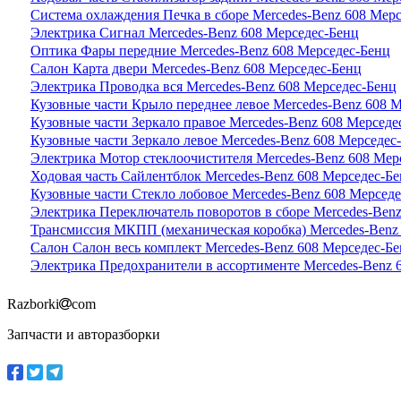
Система охлаждения Печка в сборе Mercedes-Benz 608 Мер
Электрика Сигнал Mercedes-Benz 608 Мерседес-Бенц
Оптика Фары передние Mercedes-Benz 608 Мерседес-Бенц
Салон Карта двери Mercedes-Benz 608 Мерседес-Бенц
Электрика Проводка вся Mercedes-Benz 608 Мерседес-Бенц
Кузовные части Крыло переднее левое Mercedes-Benz 608 
Кузовные части Зеркало правое Mercedes-Benz 608 Мерседе
Кузовные части Зеркало левое Mercedes-Benz 608 Мерседес
Электрика Мотор стеклоочистителя Mercedes-Benz 608 Мер
Ходовая часть Сайлентблок Mercedes-Benz 608 Мерседес-Б
Кузовные части Стекло лобовое Mercedes-Benz 608 Мерсед
Электрика Переключатель поворотов в сборе Mercedes-Ben
Трансмиссия МКПП (механическая коробка) Mercedes-Benz
Салон Салон весь комплект Mercedes-Benz 608 Мерседес-Б
Электрика Предохранители в ассортименте Mercedes-Benz 
Razborki
com
Запчасти и авторазборки