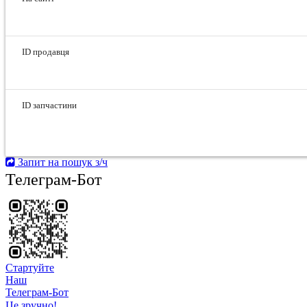
ID продавця
ID запчастини
Запит на пошук з/ч
Телеграм-Бот
Стартуйте
Hаш
Телеграм-Бот
Це зручно!