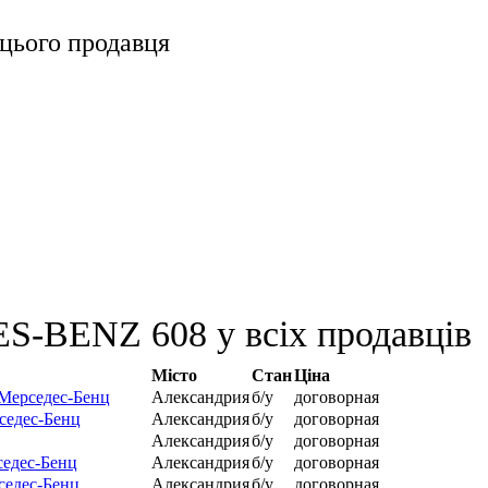
цього продавця
S-BENZ 608 у всіх продавців
Місто
Стан
Ціна
 Мерседес-Бенц
Александрия
б/у
договорная
седес-Бенц
Александрия
б/у
договорная
Александрия
б/у
договорная
седес-Бенц
Александрия
б/у
договорная
седес-Бенц
Александрия
б/у
договорная