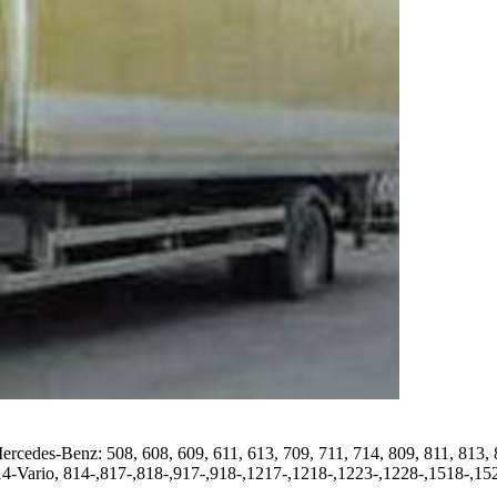
es-Benz: 508, 608, 609, 611, 613, 709, 711, 714, 809, 811, 813, 81
14-Vario, 814-,817-,818-,917-,918-,1217-,1218-,1223-,1228-,1518-,1