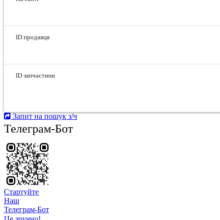
ID продавця
ID запчастини
Запит на пошук з/ч
Телеграм-Бот
Стартуйте
Hаш
Телеграм-Бот
Це зручно!