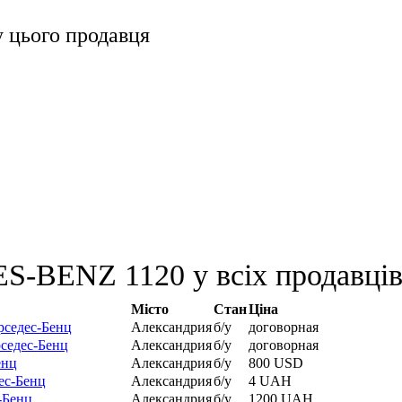
 цього продавця
S-BENZ 1120 у всіх продавці
Місто
Стан
Ціна
рседес-Бенц
Александрия
б/у
договорная
рседес-Бенц
Александрия
б/у
договорная
енц
Александрия
б/у
800 USD
ес-Бенц
Александрия
б/у
4 UAH
-Бенц
Александрия
б/у
1200 UAH