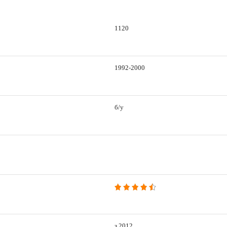
1120
1992-2000
б/у
з 2012