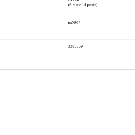
(більше 14 років)
ua2892
3385369