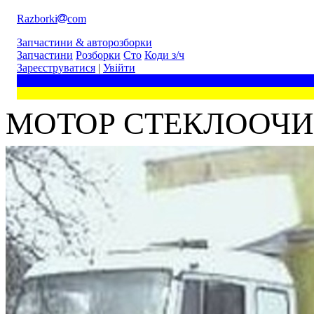
Razborki
com
Запчастини & авторозборки
Запчастини
Розборки
Сто
Коди з/ч
Зареєструватися
|
Увійти
МОТОР СТЕКЛООЧИС