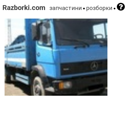
Razborki.com
запчастини
розборки