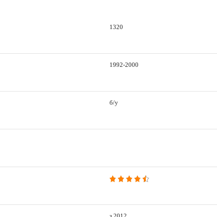
1320
1992-2000
б/у
з 2012