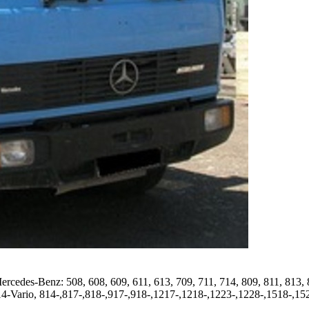
es-Benz: 508, 608, 609, 611, 613, 709, 711, 714, 809, 811, 813, 81
14-Vario, 814-,817-,818-,917-,918-,1217-,1218-,1223-,1228-,1518-,1