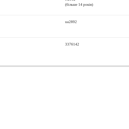
(більше 14 років)
ua2892
3376142