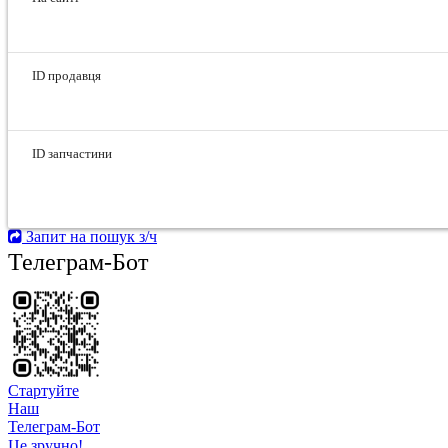
ID продавця
ID запчастини
Запит на пошук з/ч
Телеграм-Бот
Стартуйте
Hаш
Телеграм-Бот
Це зручно!