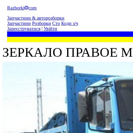
Razborki
com
Запчастини & авторозборки
Запчастини
Розборки
Сто
Коди з/ч
Зареєструватися
|
Увійти
ЗЕРКАЛО ПРАВОЕ M