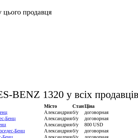
 цього продавця
S-BENZ 1320 у всіх продавці
Місто
Стан
Ціна
Бенц
Александрия
б/у
договорная
ес-Бенц
Александрия
б/у
договорная
енц
Александрия
б/у
800 USD
рседес-Бенц
Александрия
б/у
договорная
с-Бенц
Александрия
б/у
договорная