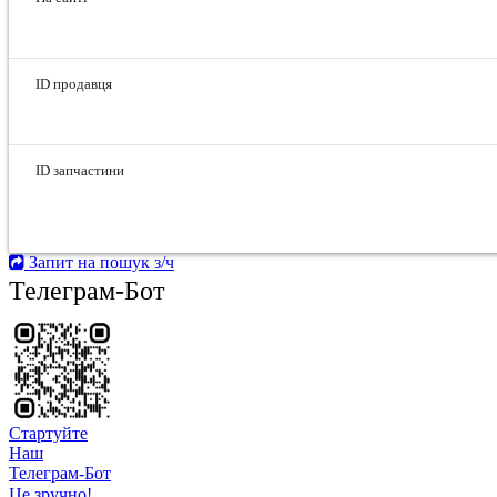
ID продавця
ID запчастини
Запит на пошук з/ч
Телеграм-Бот
Стартуйте
Hаш
Телеграм-Бот
Це зручно!