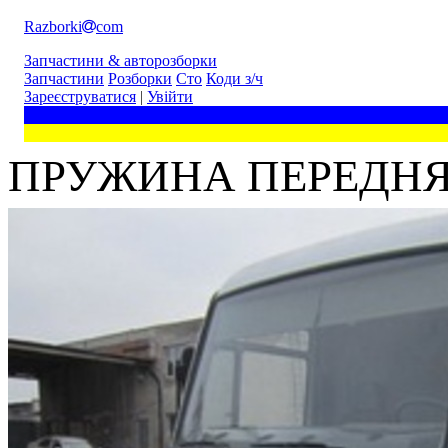
Razborki
com
Запчастини & авторозборки
Запчастини
Розборки
Сто
Коди з/ч
Зареєструватися
|
Увійти
ПРУЖИНА ПЕРЕДНЯЯ