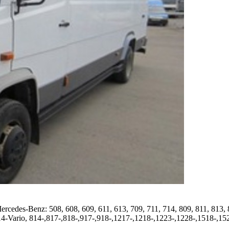
es-Benz: 508, 608, 609, 611, 613, 709, 711, 714, 809, 811, 813, 81
14-Vario, 814-,817-,818-,917-,918-,1217-,1218-,1223-,1228-,1518-,1