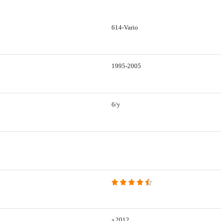
614-Vario
1995-2005
б/у
з 2012