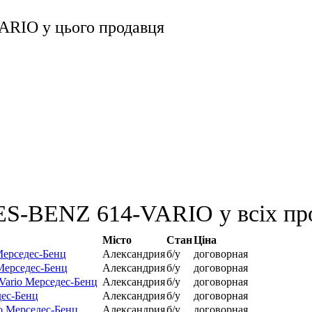
ARIO
у цього продавця
S-BENZ 614-VARIO у всіх пр
Місто
Стан
Ціна
Мерседес-Бенц
Александрия
б/у
договорная
Мерседес-Бенц
Александрия
б/у
договорная
Vario Мерседес-Бенц
Александрия
б/у
договорная
дес-Бенц
Александрия
б/у
договорная
o Мерседес-Бенц
Александрия
б/у
договорная