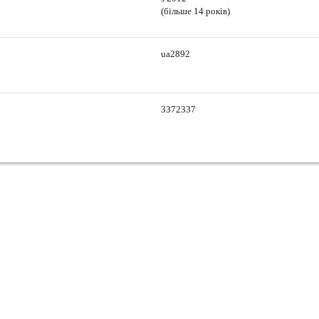
(більше 14 років)
ua2892
3372337