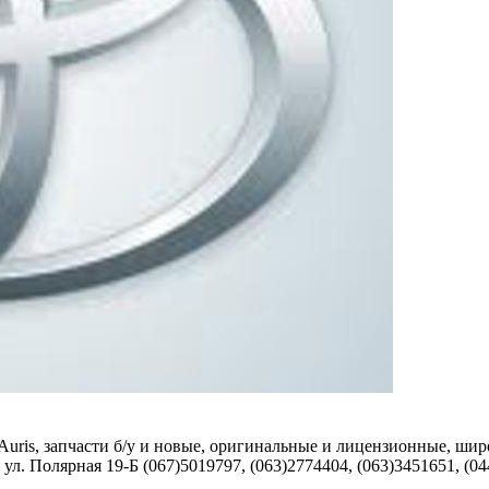
ris, Auris, запчасти б/у и новые, оригинальные и лицензионные, 
 ул. Полярная 19-Б (067)5019797, (063)2774404, (063)3451651, (0