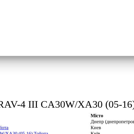
AV-4 III CA30W/XA30 (05-16) 
Місто
Днепр (днепропетро
йота
Киев
0W/XA30 (05-16) Тойота
Київ