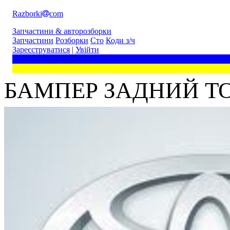
Razborki
com
Запчастини & авторозборки
Запчастини
Розборки
Сто
Коди з/ч
Зареєструватися
|
Увійти
БАМПЕР ЗАДНИЙ TOYO