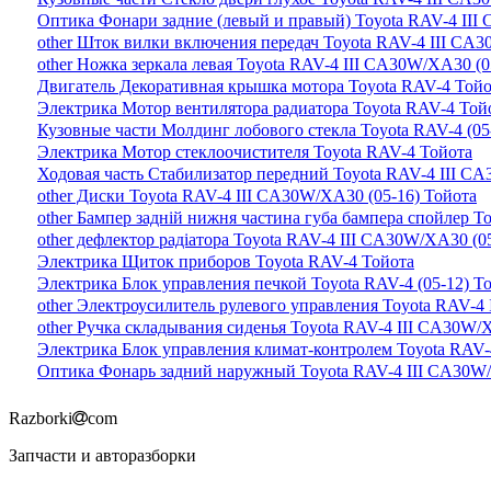
Оптика Фонари задние (левый и правый) Toyota RAV-4 III
other Шток вилки включения передач Toyota RAV-4 III CA3
other Ножка зеркала левая Toyota RAV-4 III CA30W/XA30 (0
Двигатель Декоративная крышка мотора Toyota RAV-4 Тойо
Электрика Мотор вентилятора радиатора Toyota RAV-4 Той
Кузовные части Молдинг лобового стекла Toyota RAV-4 (05
Электрика Мотор стеклоочистителя Toyota RAV-4 Тойота
Ходовая часть Стабилизатор передний Toyota RAV-4 III CA
other Диски Toyota RAV-4 III CA30W/XA30 (05-16) Тойота
other Бампер задній нижня частина губа бампера спойлер T
other дефлектор радіатора Toyota RAV-4 III CA30W/XA30 (0
Электрика Щиток приборов Toyota RAV-4 Тойота
Электрика Блок управления печкой Toyota RAV-4 (05-12) Т
other Электроусилитель рулевого управления Toyota RAV-4
other Ручка складывания сиденья Toyota RAV-4 III CA30W/
Электрика Блок управления климат-контролем Toyota RAV-4
Оптика Фонарь задний наружный Toyota RAV-4 III CA30W/
Razborki
com
Запчасти и авторазборки