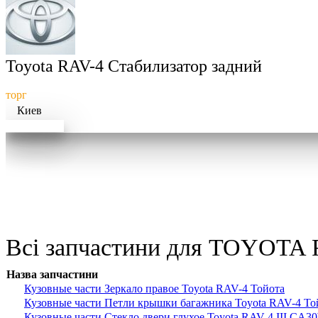
Toyota RAV-4 Стабилизатор задний
торг
Киев
Докладніше
Всі запчастини для TOYOTA R
Назва запчастини
Кузовные части Зеркало правое Toyota RAV-4 Тойота
Кузовные части Петли крышки багажника Toyota RAV-4 То
Кузовные части Стекло двери глухое Toyota RAV-4 III CA3