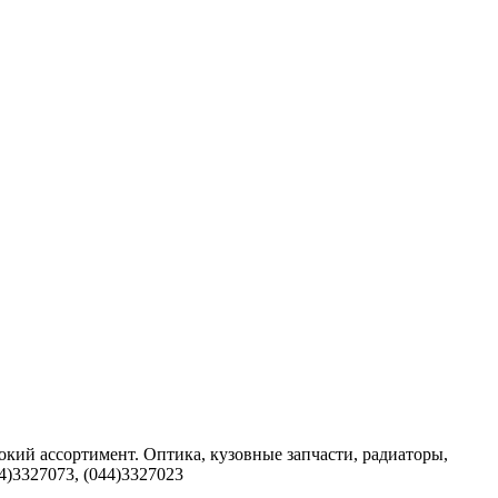
широкий ассортимент. Оптика, кузовные запчасти, радиаторы,
44)3327073, (044)3327023