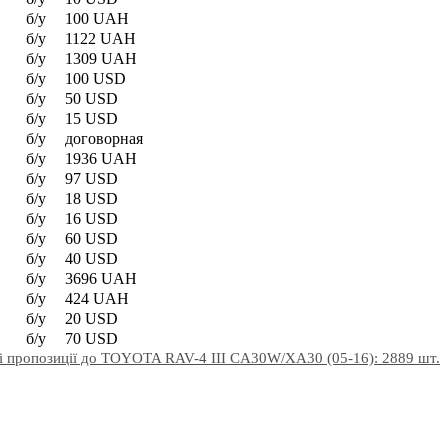
б/у
100 UAH
б/у
1122 UAH
б/у
1309 UAH
б/у
100 USD
б/у
50 USD
б/у
15 USD
б/у
договорная
б/у
1936 UAH
б/у
97 USD
б/у
18 USD
б/у
16 USD
б/у
60 USD
б/у
40 USD
б/у
3696 UAH
б/у
424 UAH
б/у
20 USD
б/у
70 USD
і пропозиції до TOYOTA RAV-4 III CA30W/XA30 (05-16): 2889 шт.