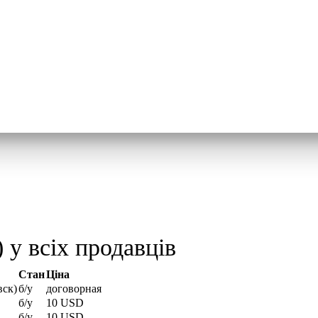
у всіх продавців
Стан
Ціна
вск)
б/у
договорная
б/у
10 USD
б/у
10 USD