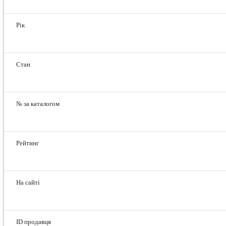
Рік
Стан
№ за каталогом
Рейтинг
На сайті
ID продавця