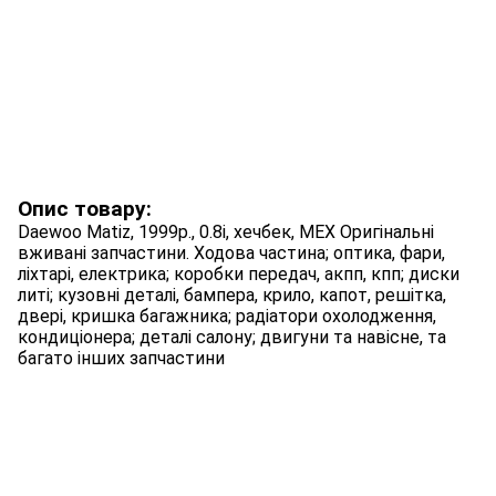
Опис товару:
Daewoo Matiz, 1999p., 0.8i, хечбек, МЕХ Оригінальні
вживані запчастини. Ходова частина; оптика, фари,
ліхтарі, електрика; коробки передач, акпп, кпп; диски
литі; кузовні деталі, бампера, крило, капот, решітка,
двері, кришка багажника; радіатори охолодження,
кондиціонера; деталі салону; двигуни та навісне, та
багато інших запчастини