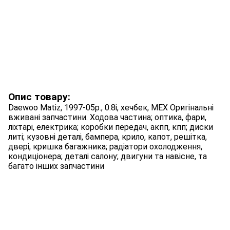
Опис товару:
Daewoo Matiz, 1997-05p., 0.8i, хечбек, МЕХ Оригінальні
вживані запчастини. Ходова частина; оптика, фари,
ліхтарі, електрика; коробки передач, акпп, кпп; диски
литі; кузовні деталі, бампера, крило, капот, решітка,
двері, кришка багажника; радіатори охолодження,
кондиціонера; деталі салону; двигуни та навісне, та
багато інших запчастини