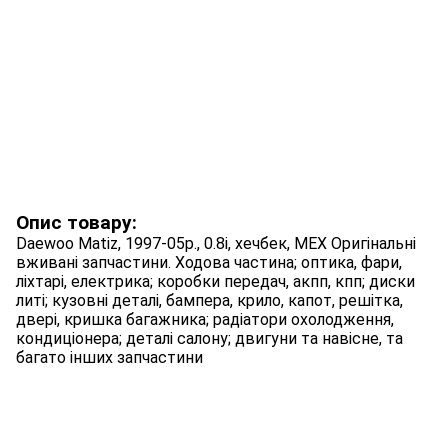
Опис товару:
Daewoo Matiz, 1997-05p., 0.8i, хечбек, МЕХ Оригінальні
вживані запчастини. Ходова частина; оптика, фари,
ліхтарі, електрика; коробки передач, акпп, кпп; диски
литі; кузовні деталі, бампера, крило, капот, решітка,
двері, кришка багажника; радіатори охолодження,
кондиціонера; деталі салону; двигуни та навісне, та
багато інших запчастини