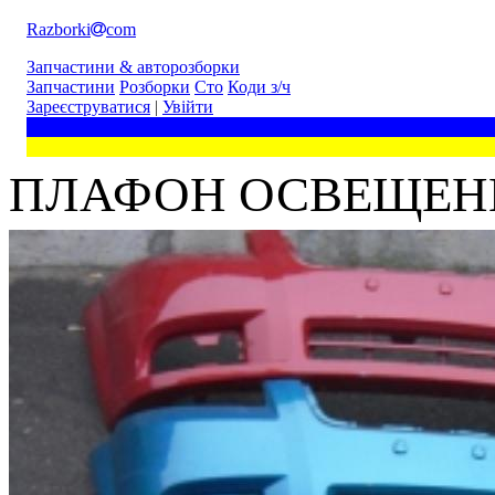
Razborki
com
Запчастини & авторозборки
Запчастини
Розборки
Сто
Коди з/ч
Зареєструватися
|
Увійти
ПЛАФОН ОСВЕЩЕН