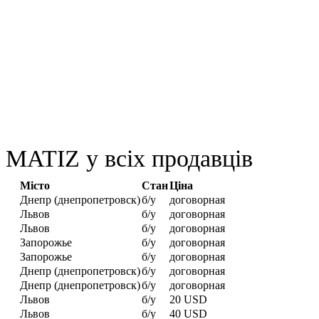
MATIZ у всіх продавців
Місто
Стан
Ціна
Днепр (днепропетровск)
б/у
договорная
Львов
б/у
договорная
Львов
б/у
договорная
Запорожье
б/у
договорная
Запорожье
б/у
договорная
Днепр (днепропетровск)
б/у
договорная
Днепр (днепропетровск)
б/у
договорная
Львов
б/у
20 USD
Львов
б/у
40 USD