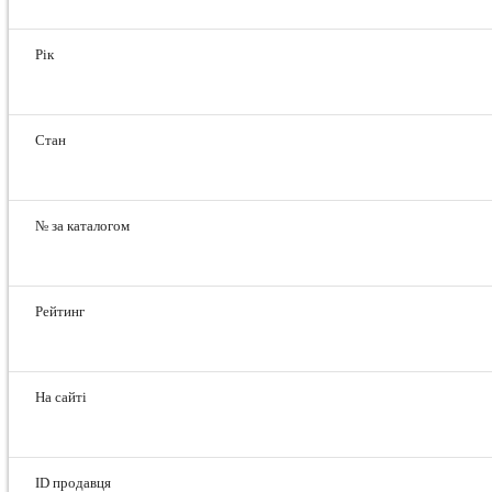
Рік
Стан
№ за каталогом
Рейтинг
На сайті
ID продавця