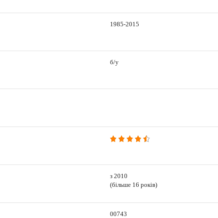
1985-2015
б/у
з 2010
(більше 16 років)
00743