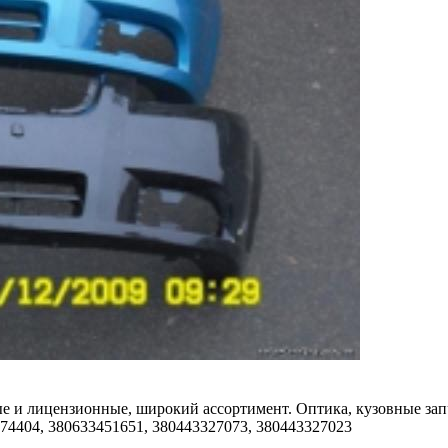
ые и лицензионные, широкий ассортимент. Оптика, кузовные запч
774404, 380633451651, 380443327073, 380443327023