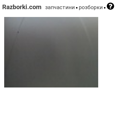
Razborki.com
запчастини
розборки