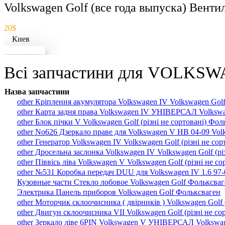
Volkswagen Golf (все года выпуска) Вент
20$
Киев
Докладніше
Всі запчастини для VOLKSW
Назва запчастини
other Кріплення акумулятора Volkswagen IV Volkswagen Golf
other Карта задня права Volkswagen IV УНІВЕРСАЛ Volkswag
other Блок пічки V Volkswagen Golf (різні не сортовані) Фол
other No626 Дзеркало праве для Volkswagen V HB 04-09 Volk
other Генератор Volkswagen IV Volkswagen Golf (різні не со
other Дросельна заслонка Volkswagen IV Volkswagen Golf (рі
other Піввісь ліва Volkswagen V Volkswagen Golf (різні не с
other №531 Коробка передач DUU для Volkswagen IV 1.6 97-0
Кузовные части Стекло лобовое Volkswagen Golf Фольксваг
Электрика Панель приборов Volkswagen Golf Фольксваген
other Моторчик склоочисника ( двірників ) Volkswagen Golf 
other Двигун склоочисника VII Volkswagen Golf (різні не с
other Зеркало ліве 6PIN Volkswagen V УНІВЕРСАЛ Volkswage