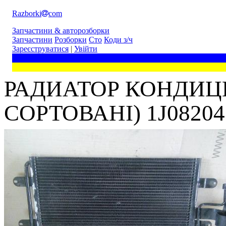
Razborki
com
Запчастини & авторозборки
Запчастини
Розборки
Сто
Коди з/ч
Зареєструватися
|
Увійти
РАДИАТОР КОНДИЦИ
СОРТОВАНІ) 1J0820