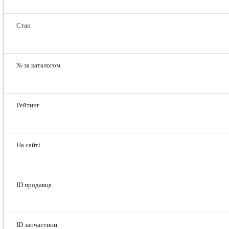
Стан
№ за каталогом
Рейтинг
На сайті
ID продавця
ID запчастини