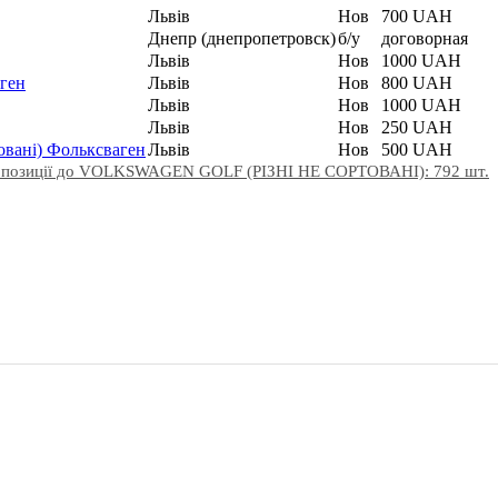
Львів
Нов
700 UAH
Днепр (днепропетровск)
б/у
договорная
Львів
Нов
1000 UAH
аген
Львів
Нов
800 UAH
Львів
Нов
1000 UAH
Львів
Нов
250 UAH
овані) Фольксваген
Львів
Нов
500 UAH
ропозиції до VOLKSWAGEN GOLF (РІЗНІ НЕ СОРТОВАНІ): 792 шт.