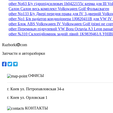
other No63 Б/у гідропідсилювач 1h0422155c керма для III Vo
Салон Салон весь комплект Volkswagen Golf Фольксваген
other No133 Б/у Двері передня права для IV 3-дверній Volks
other No1 Б/в радіатор кондиціонера 1J0820411B для VW IV B
other Блок ABS Volkswagen IV Volkswagen Golf (різні не со
other Перемикач підрулевий VW Bora Octavia A3 Leon passat 
other №310 Склопідйомник задній лівий 1K9839461A УНІВЕР
Razborki
com
Запчасти и авторазборки
ОФИСЫ
г. Киев ул. Петропавловская 34-а
г. Киев ул. Орловская 1
КОНТАКТЫ