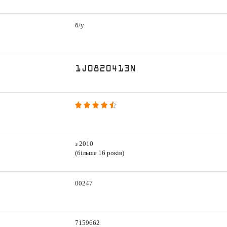
б/у
1J0820413N
з 2010
(більше 16 років)
00247
7159662