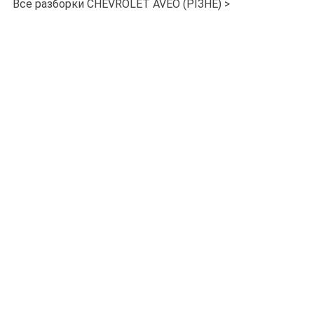
Все разборки CHEVROLET AVEO (РІЗНЕ) >
Все разборки CHEVROLET >
Запчасти CHEVROLET AVEO (РІЗНЕ) у других продавцов:
Chevrolet Aveo
ЗЕРКАЛО ПРАВОЕ
Киев
договорная
Chevrolet Aveo
ЗЕРКАЛО ПРАВОЕ
Днепр (днепропетровск)
договорная
Chevrolet Aveo (все модели)
БАЛКА ПЕРЕДНЯЯ
Львов
договорная
Chevrolet Aveo