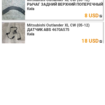
РЫЧАГ ЗАДНИЙ ВЕРХНИЙ ПОПЕРЕЧНЫЙ
Київ
8 USD
Mitsubishi Outlander XL CW (05-12)
ДАТЧИК ABS
4670A575
Київ
18 USD
Mitsubishi Outlander XL CW (05-12)
ТРУБКА КОНДИЦІОНЕРУ
7815A160
Київ
20 USD
Mitsubishi Outlander XL CW (05-12)
AIRBAG СИДЕНИЯ
6901A468XB
Київ
40 USD
Mitsubishi Outlander XL CW (05-12)