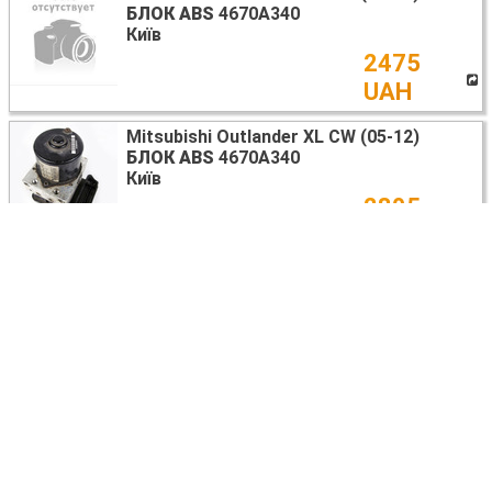
БЛОК ABS
4670A340
Київ
2475
UAH
Mitsubishi Outlander XL CW (05-12)
БЛОК ABS
4670A340
Київ
2805
UAH
Mitsubishi Outlander XL CW (05-12)
БЛОК ABS
4670A336
Київ
2145
UAH
Ещё запчасти БЛОК ABS >
Все разборки MITSUBISHI OUTLANDER XL CW (05-12) >