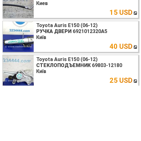
Киев
15 USD
Toyota Auris E150 (06-12)
РУЧКА ДВЕРИ
6921012320A5
Київ
40 USD
Toyota Auris E150 (06-12)
СТЕКЛОПОДЪЕМНИК
69803-12180
Київ
25 USD
Toyota Auris E150 (06-12)
БЛОК АНТИБЛОКУВАЛЬНОЇ СИСТЕМИ
44510-02110
Київ
75 USD
Toyota Auris E150 (06-12)
ОГРАНИЧИТЕЛЬ ДВЕРИ
68630-12110