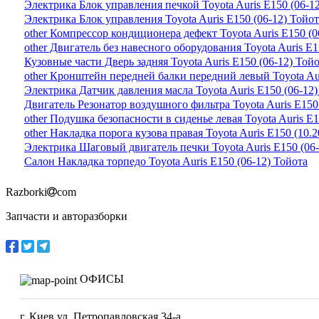
Электрика Блок управления печкой Toyota Auris E150 (06-1
Электрика Блок управления Toyota Auris E150 (06-12) Тойот
other Компрессор кондиционера дефект Toyota Auris E150 (0
other Двигатель без навесного оборудования Toyota Auris E1
Кузовные части Дверь задняя Toyota Auris E150 (06-12) Той
other Кронштейн передней балки передний левый Toyota Aur
Электрика Датчик давления масла Toyota Auris E150 (06-12)
Двигатель Резонатор воздушного фильтра Toyota Auris E150
other Подушка безопасности в сиденье левая Toyota Auris E1
other Накладка порога кузова правая Toyota Auris E150 (10.
Электрика Шаговый двигатель печки Toyota Auris E150 (06-
Салон Накладка торпедо Toyota Auris E150 (06-12) Тойота
Razborki
com
Запчасти и авторазборки
ОФИСЫ
г. Киев ул. Петропавловская 34-а