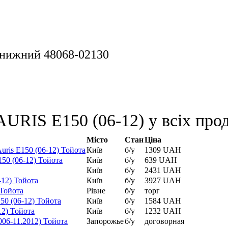
й нижний 48068-02130
URIS E150 (06-12) у всіх прод
Місто
Стан
Ціна
ris E150 (06-12) Тойота
Київ
б/у
1309 UAH
50 (06-12) Тойота
Київ
б/у
639 UAH
Київ
б/у
2431 UAH
-12) Тойота
Київ
б/у
3927 UAH
 Тойота
Рівне
б/у
торг
50 (06-12) Тойота
Київ
б/у
1584 UAH
12) Тойота
Київ
б/у
1232 UAH
06-11.2012) Тойота
Запорожье
б/у
договорная