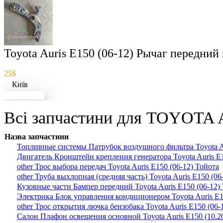
Toyota Auris E150 (06-12) Рычаг передни
25$
Київ
Докладніше
Всі запчастини для TOYOTA A
Назва запчастини
Топливные системы Патрубок воздушного фильтра Toyota Au
Двигатель Кронштейн крепления генератора Toyota Auris E1
other Трос выбора передач Toyota Auris E150 (06-12) Тойота
other Труба выхлопная (средняя часть) Toyota Auris E150 (06
Кузовные части Бампер передний Toyota Auris E150 (06-12)
Электрика Блок управления кондиционером Toyota Auris E1
other Трос открытия лючка бензобака Toyota Auris E150 (06-
Салон Плафон освещения основной Toyota Auris E150 (10.20