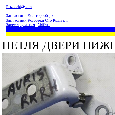
Razborki
com
Запчастини & авторозборки
Запчастини
Розборки
Сто
Коди з/ч
Зареєструватися
|
Увійти
ПЕТЛЯ ДВЕРИ НИЖНЯ