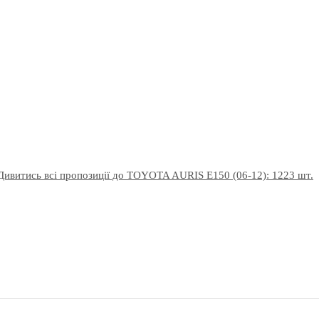
Дивитись всі пропозиції до TOYOTA AURIS E150 (06-12): 1223 шт.