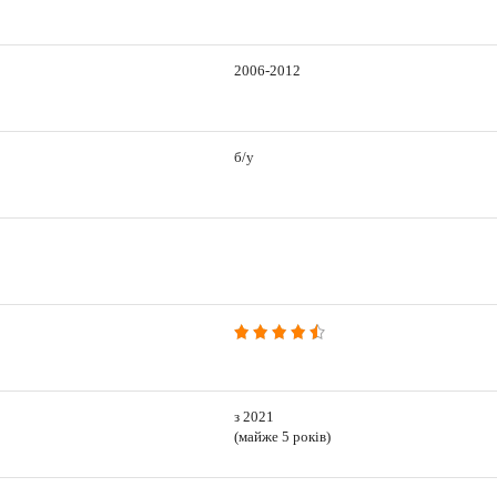
2006-2012
б/у
з 2021
(майже 5 років)