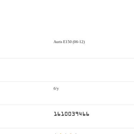
Auris E150 (06-12)
б/у
1610039466