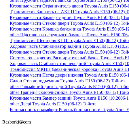
other Пружина задньої підвіски Toyota Auris E150 (06-12) То
Кузовные части Ограничитель двери Toyota Auris E150 (06-
Трансмиссия Запчасть на АКПП Toyota Auris E150 (06-12) 
Кузовные части Бампер задний Toyota Auris E150 (06-12) То
Кузовные части Стекло двери Toyota Auris E150 (06-12) Той
Кузовные части Крышка багажника Toyota Auris E150 (06-1
other Підсилювач переднього бампера Toyota Auris E150 (06
Трансмиссия Шестерня КПП Toyota Auris E150 (06-12) Тойо
Ходовая часть Стабилизатор задний Toyota Auris E150 (10.2
Кузовные части Стекло двери Toyota Auris E150 (06-12) Той
Система охлаждения Расширительный бачок Toyota Auris E1
Ходовая часть Стабилизатор передний Toyota Auris E150 (10
Трансмиссия МКПП (механическая коробка) Toyota Auris E15
Кузовные части Петля двери нижняя Toyota Auris E150 (06-
Салон Стеклоподъемник Toyota Auris E150 (06-12) Тойота
other Гальмівний диск задній Toyota Auris E150 (06-12) Тойо
other Трапеція склоочисників Toyota Auris E150 (06-12) Тойо
Кузовные части Бампер задний Toyota Auris E150 (10.2006-1
other Двері Toyota Auris E150 (06-12) Тойота
Безопасность и комфорт Ремень безопасности Toyota Auris E
Razborki
com