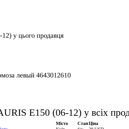
-12)
у цього продавця
ормоза левый 4643012610
URIS E150 (06-12) у всіх прод
Місто
Стан
Ціна