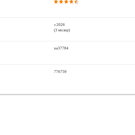
з 2026
(3 місяці)
ua37784
776759