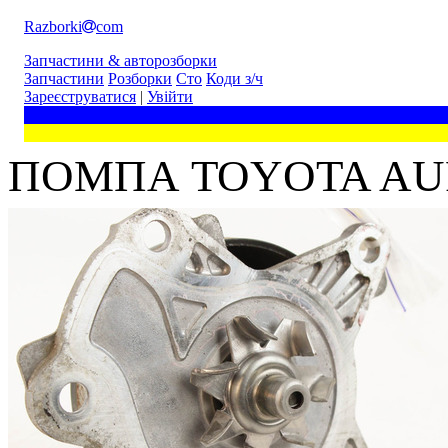
Razborki
com
Запчастини & авторозборки
Запчастини
Розборки
Сто
Коди з/ч
Зареєструватися
|
Увійти
ПОМПА TOYOTA AURIS