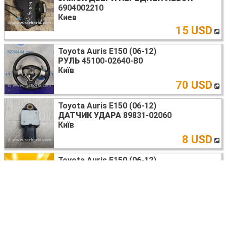
6904002210
Киев
15 USD
Toyota Auris E150 (06-12)
РУЛЬ
45100-02640-B0
Київ
70 USD
Toyota Auris E150 (06-12)
ДАТЧИК УДАРА
89831-02060
Київ
8 USD
Toyota Auris E150 (06-12)
БАМПЕР ПЕРЕДНІЙ
52119-02972
Київ
350 USD
Toyota Auris E150 (06-12)
СТЕКЛО ДВЕРИ
6811412750