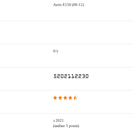
Auris E150 (06-12)
б/у
5202112230
з 2021
(майже 5 років)