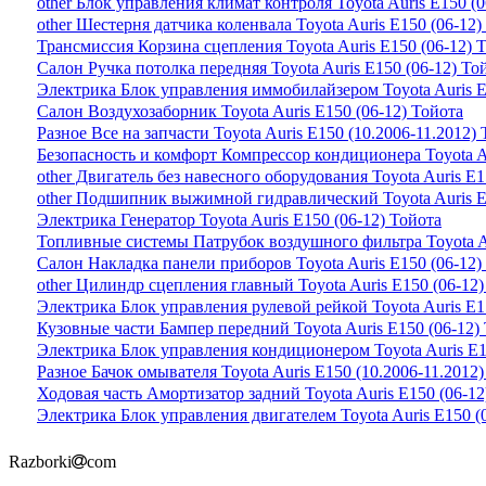
other Блок управления климат контроля Toyota Auris E150 (0
other Шестерня датчика коленвала Toyota Auris E150 (06-12)
Трансмиссия Корзина сцепления Toyota Auris E150 (06-12) 
Салон Ручка потолка передняя Toyota Auris E150 (06-12) То
Электрика Блок управления иммобилайзером Toyota Auris E
Салон Воздухозаборник Toyota Auris E150 (06-12) Тойота
Разное Все на запчасти Toyota Auris E150 (10.2006-11.2012)
Безопасность и комфорт Компрессор кондиционера Toyota Au
other Двигатель без навесного оборудования Toyota Auris E1
other Подшипник выжимной гидравлический Toyota Auris E
Электрика Генератор Toyota Auris E150 (06-12) Тойота
Топливные системы Патрубок воздушного фильтра Toyota Au
Салон Накладка панели приборов Toyota Auris E150 (06-12)
other Цилиндр сцепления главный Toyota Auris E150 (06-12)
Электрика Блок управления рулевой рейкой Toyota Auris E1
Кузовные части Бампер передний Toyota Auris E150 (06-12)
Электрика Блок управления кондиционером Toyota Auris E1
Разное Бачок омывателя Toyota Auris E150 (10.2006-11.2012
Ходовая часть Амортизатор задний Toyota Auris E150 (06-12
Электрика Блок управления двигателем Toyota Auris E150 (
Razborki
com