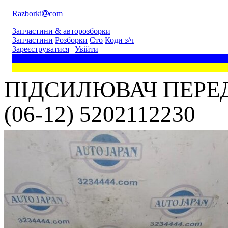
Razborki
com
Запчастини & авторозборки
Запчастини
Розборки
Сто
Коди з/ч
Зареєструватися
|
Увійти
ПІДСИЛЮВАЧ ПЕРЕД
(06-12) 5202112230