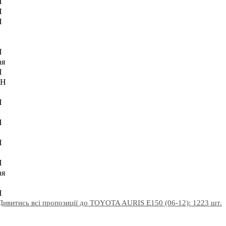
H
H
H
H
ая
H
AH
H
H
H
H
ая
H
Дивитись всі пропозиції до TOYOTA AURIS E150 (06-12): 1223 шт.