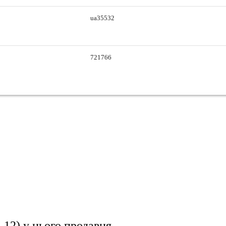
ua35532
721766
-12)
у цього продавця