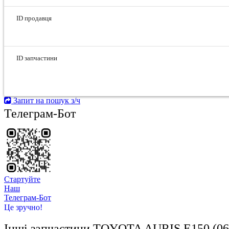
ID продавця
ID запчастини
Запит на пошук з/ч
Телеграм-Бот
Стартуйте
Hаш
Телеграм-Бот
Це зручно!
Інші запчастини
TOYOTA AURIS E150 (06