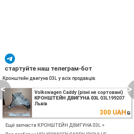
стартуйте наш телеграм-бот
Кронштейн двигуна 03L у всіх продавців:
<
>
Volkswagen Caddy (різні не сортовані)
КРОНШТЕЙН ДВИГУНА 03L
03L199207
Львів
300 UAH
Ещё запчасти КРОНШТЕЙН ДВИГУНА 03L >