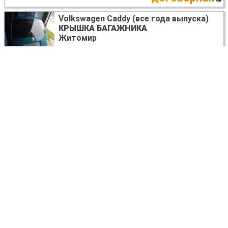
Volkswagen Caddy (все года выпуска)
КРЫШКА БАГАЖНИКА
Житомир
100 USD
Volkswagen Caddy (все года выпуска)
ПРОТИВОТУМАННАЯ ФАРА ПРАВАЯ
Житомир
60 USD
Volkswagen Caddy (все года выпуска)
РАСШИРИТЕЛЬНЫЙ БАЧОК
Житомир
500 UAH
Volkswagen Caddy (все года выпуска)
ШЛЕЙФ AIRBAG
1K0959653
Львов
договорная