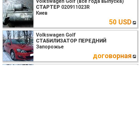
Volkswagen Golf (все года выпуска)
СТАРТЕР
020911023R
Киев
50 USD
Volkswagen Golf
СТАБИЛИЗАТОР ПЕРЕДНИЙ
Запорожье
договорная
Volkswagen Golf
БАМПЕР ПЕРЕДНИЙ
Запорожье
договорная
Volkswagen Golf
СТЕКЛО ЛОБОВОЕ
Днепр (днепропетровск)
договорная
Volkswagen Golf