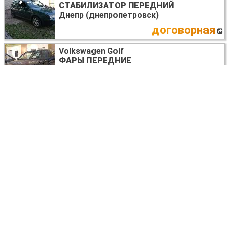
СТАБИЛИЗАТОР ПЕРЕДНИЙ
Днепр (днепропетровск)
договорная
Volkswagen Golf
ФАРЫ ПЕРЕДНИЕ
Запорожье
договорная
Volkswagen Golf (все года выпуска)
ГОЛОВКА БЛОКА
03G103351C
Киев
170 USD
Volkswagen Golf (все года выпуска)
ЗАДНЯЯ БАЛКА В СБОРЕ
Киев
договорная
Volkswagen Golf (все года выпуска)
ДИСК ТОРМОЗНОЙ ПЕРЕДНИЙ