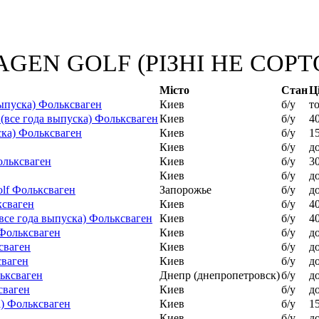
AGEN GOLF (РІЗНІ НЕ СОРТОВ
Місто
Стан
Ц
выпуска) Фольксваген
Киев
б/у
т
 (все года выпуска) Фольксваген
Киев
б/у
4
ска) Фольксваген
Киев
б/у
1
Киев
б/у
д
ольксваген
Киев
б/у
3
Киев
б/у
д
olf Фольксваген
Запорожье
б/у
д
ксваген
Киев
б/у
4
се года выпуска) Фольксваген
Киев
б/у
4
 Фольксваген
Киев
б/у
д
сваген
Киев
б/у
д
сваген
Киев
б/у
д
ьксваген
Днепр (днепропетровск)
б/у
д
сваген
Киев
б/у
д
а) Фольксваген
Киев
б/у
1
Киев
б/у
д