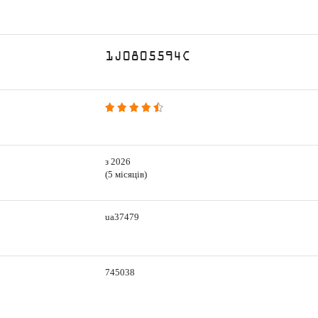
1J0805594C
з 2026
(5 місяців)
ua37479
745038