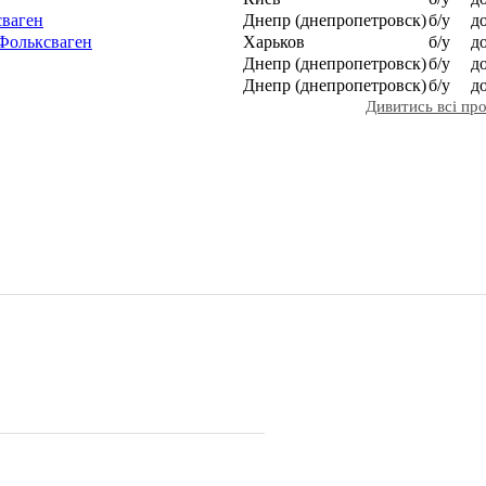
сваген
Днепр (днепропетровск)
б/у
д
 Фольксваген
Харьков
б/у
д
Днепр (днепропетровск)
б/у
д
Днепр (днепропетровск)
б/у
д
Дивитись всі п