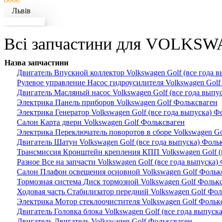
Львів
Докладніше
Всі запчастини для VOLKSW
Назва запчастини
Двигатель Впускной коллектор Volkswagen Golf (все года 
Рулевое управление Насос гидроусилителя Volkswagen Golf
Двигатель Масляный насос Volkswagen Golf (все года выпу
Электрика Панель приборов Volkswagen Golf Фольксваген
Электрика Генератор Volkswagen Golf (все года выпуска) Ф
Салон Карта двери Volkswagen Golf Фольксваген
Электрика Переключатель поворотов в сборе Volkswagen G
Двигатель Шатун Volkswagen Golf (все года выпуска) Фоль
Трансмиссия Кронштейн крепления КПП Volkswagen Golf (в
Разное Все на запчасти Volkswagen Golf (все года выпуска)
Салон Плафон освещения основной Volkswagen Golf Фольк
Тормозная система Диск тормозной Volkswagen Golf Фольк
Ходовая часть Стабилизатор передний Volkswagen Golf Фол
Электрика Мотор стеклоочистителя Volkswagen Golf Фольк
Двигатель Головка блока Volkswagen Golf (все года выпуск
Двигатель Двигатель Volkswagen Golf Фольксваген