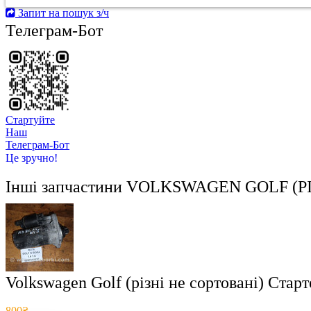
Запит на пошук з/ч
Телеграм-Бот
Стартуйте
Hаш
Телеграм-Бот
Це зручно!
Інші запчастини
VOLKSWAGEN GOLF (РІ
Volkswagen Golf (різні не сортовані) Стар
800₴