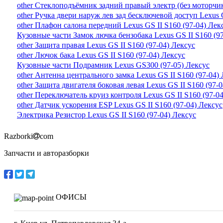
other Стеклоподъёмник задний правый электр (без моторчика
other Ручка двери наруж лев зад бесключевой доступ Lexus G
other Плафон салона передний Lexus GS II S160 (97-04) Лек
Кузовные части Замок лючка бензобака Lexus GS II S160 (9
other Защита правая Lexus GS II S160 (97-04) Лексус
other Лючок бака Lexus GS II S160 (97-04) Лексус
Кузовные части Подрамник Lexus GS300 (97-05) Лексус
other Антенна центрального замка Lexus GS II S160 (97-04)
other Защита двигателя боковая левая Lexus GS II S160 (97-
other Переключатель круиз контроля Lexus GS II S160 (97-0
other Датчик ускорения ESP Lexus GS II S160 (97-04) Лексус
Электрика Резистор Lexus GS II S160 (97-04) Лексус
Razborki
com
Запчасти и авторазборки
ОФИСЫ