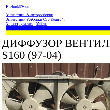
Razborki
com
Запчастини & авторозборки
Запчастини
Розборки
Сто
Коди з/ч
Зареєструватися
|
Увійти
ДИФФУЗОР ВЕНТИЛЯ
S160 (97-04)