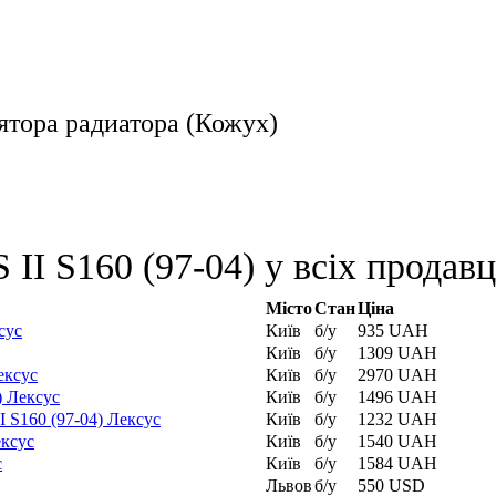
ятора радиатора (Кожух)
II S160 (97-04) у всіх продавц
Місто
Стан
Ціна
сус
Київ
б/у
935 UAH
Київ
б/у
1309 UAH
ексус
Київ
б/у
2970 UAH
) Лексус
Київ
б/у
1496 UAH
 S160 (97-04) Лексус
Київ
б/у
1232 UAH
ексус
Київ
б/у
1540 UAH
с
Київ
б/у
1584 UAH
Львов
б/у
550 USD