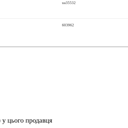
ua35532
603962
)
у цього продавця