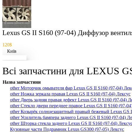
Lexus GS II S160 (97-04) Диффузор вентил
120$
Київ
Докладніше
Всі запчастини для LEXUS GS 
Назва запчастини
other Моторчик омывателя фар Lexus GS II S160 (97-04) Лек
other Ножка зеркала правая Lexus GS II S160 (97-04) Лексус
other Дверь задняя правая дефект Lexus GS II S160 (97-04) Л
other Стекло двери переднее правое Lexus GS II S160 (97-04
other Козырёк солнцезащитный правый бежевый Lexus GS II
other Усилитель бампера заднего Lexus GS II S160 (97-04) Л
other Шторка стекла заднего Lexus GS II S160 (97-04) Лексу
Кузовные части Подрамник Lexus GS300 (97-05) Лексус