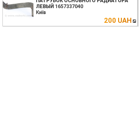
ПАТРУБОК ОСНОВНОГО РАДИАТОРА
ЛЕВЫЙ
1657337040
Київ
200 UAH
Toyota Auris E150 (06-12)
СТЕКЛО В КУЗОВ ПЕРЕДНЕЕ ЛЕВОЕ
6212012010
Київ
1309
UAH
Toyota Auris E150 (06-12)
ПЕРЕКЛЮЧАТЕЛЬ ПОДРУЛЕВОЙ
ПРАВЫЙ
8465202420
Київ
525 UAH
Toyota Auris E150 (10.2006-11.2012)
ДИСК ТОРМОЗНОЙ
Запорожье
договорная