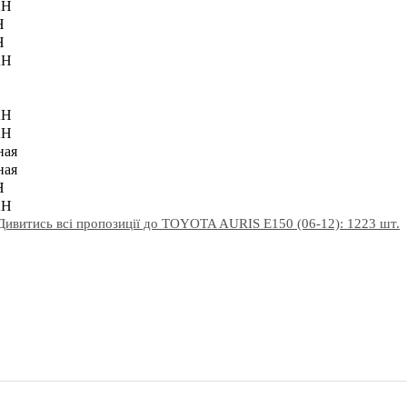
AH
H
H
AH
AH
AH
ная
ная
H
AH
Дивитись всі пропозиції до TOYOTA AURIS E150 (06-12): 1223 шт.