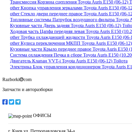
Трансмиссия Корзина сцепления Toyota Auris E150 (06-12) 
other Кнопка управления зеркалами Toyota Auris E150 (06-1
other Стекло двери переднее правое Toyota Auris E150 (06-1
Топливные системы Патрубок воздушного фильтра Toyota Au
Кузовные части Дверь задняя Toyota Auris E150 (06-12) Той
Ходовая часть Цапфа передняя левая Toyota Auris E150 (10.
other Трубка охлаждающей жидкости Toyota Auris E150 (06-
other Кулиса переключения МКПП Toyota Auris E150 (06-12
Кузовные части Крыло переднее правое Toyota Auris E150 (
Система охлаждения Печка в сборе Toyota Auris E150 (10.20
Двигатель Клапан VVT-i Toyota Auris E150 (06-12) Тойота
Электрика Блок управления кондиционером Toyota Auris E1
Razborki
com
Запчасти и авторазборки
ОФИСЫ
г. Киев ул. Петропавловская 34-а