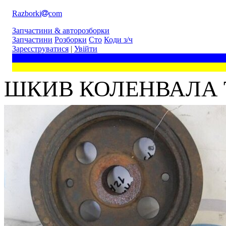
Razborki
com
Запчастини & авторозборки
Запчастини
Розборки
Сто
Коди з/ч
Зареєструватися
|
Увійти
ШКИВ КОЛЕНВАЛА TOY