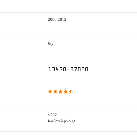
2006-2012
б/у
13470-37020
з 2021
(майже 5 років)