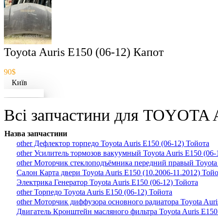
Toyota Auris E150 (06-12) Капот
90$
Київ
Докладніше
Всі запчастини для TOYOTA A
Назва запчастини
other Дефлектор торпедо Toyota Auris E150 (06-12) Тойота
other Усилитель тормозов вакуумный Toyota Auris E150 (06-
other Моторчик стеклоподъёмника передний правый Toyota A
Салон Карта двери Toyota Auris E150 (10.2006-11.2012) Той
Электрика Генератор Toyota Auris E150 (06-12) Тойота
other Торпедо Toyota Auris E150 (06-12) Тойота
other Моторчик диффузора основного радиатора Toyota Auri
Двигатель Кронштейн масляного фильтра Toyota Auris E150 