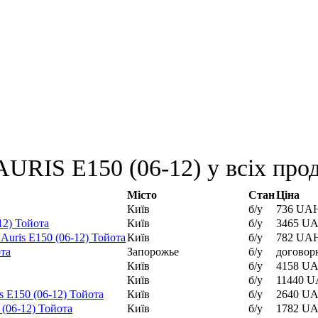
URIS E150 (06-12) у всіх прод
Місто
Стан
Ціна
Київ
б/у
736 UA
12) Тойота
Київ
б/у
3465 U
uris E150 (06-12) Тойота
Київ
б/у
782 UA
ота
Запорожье
б/у
договор
Київ
б/у
4158 U
Київ
б/у
11440 
s E150 (06-12) Тойота
Київ
б/у
2640 U
(06-12) Тойота
Київ
б/у
1782 U