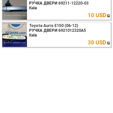
РУЧКА ДВЕРИ
69211-12220-03
Київ
10 USD
Toyota Auris E150 (06-12)
РУЧКА ДВЕРИ
6921012320A5
Київ
30 USD
Ещё запчасти РУЧКА ДВЕРИ >
Все разборки TOYOTA AURIS E150 (06-12) >
Все разборки TOYOTA >
Запчасти TOYOTA AURIS E150 (06-12) у других
продавцов:
Toyota Auris E150 (06-12)
КРЕПЛЕНИЕ РАДИАТОРА
1671237030
Київ
1386