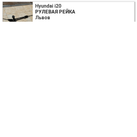
Hyundai i20
РУЛЕВАЯ РЕЙКА
Львов
130 USD
Hyundai i20
ФОНАРЬ ЗАДНИЙ ЛЕВЫЙ
Львов
договорная
Hyundai i20
ДВИГАТЕЛЬ БЕНЗ. 1.4
G4FA
Львов
850 USD
Hyundai i20
КОМПРЕССОР КОНДИЦИОНЕРА
09502-
40242, 0165, R134A, 1e231-09502, 4d242-
0165
Львов
120 USD