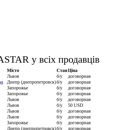
ASTAR у всіх продавців
Місто
Стан
Ціна
Львов
б/у
договорная
ри
Днепр (днепропетровск)
б/у
договорная
Запорожье
б/у
договорная
Запорожье
б/у
договорная
Львов
б/у
договорная
Львов
б/у
50 USD
Львов
б/у
договорная
Львов
б/у
договорная
Запорожье
б/у
договорная
Днепр (днепропетровск)
б/у
договорная