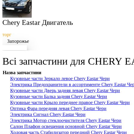
Chery Eastar Двигатель
торг
Запорожье
Докладніше
Всі запчастини для CHERY E
Назва запчастини
Кузовные части Зеркало левое Chery Eastar Чери
Электрика Предохранители в ассортименте Chery Eastar Че
Кузовные части Дверь задняя левая Chery Eastar Чери
Кузовные части Балка задняя Chery Eastar Чери
Кузовные части Крыло переднее правое Chery Eastar Чери
Оптика Фара передняя левая Chery Eastar Чери
Электрика Сигнал Chery Eastar Чери
Электрика Мотор стеклоочистителя Chery Eastar Чери
Салон Плафон освещения основной Chery Eastar Чери
Ходовая часть Стабилизатор передний Chery Eastar Чери