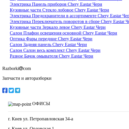
Электрика Панель приборов Chery Eastar Чери
Кузовные части Стекло лобовое Chery Eastar Чери
Электрика Предохранители в ассортименте Chery Eastar Че
Электрика Переключатель поворотов в сборе Chery Eastar Ч
Кузовные части Зеркало левое Chery Eastar Чери
Салон Плафон освещения основной Chery Eastar Чери
Оптика Фары передние Chery Eastar Чери
Салон Задняя панель Chery Eastar Чери
Салон Салон весь комплект Chery Eastar Чери
Разное Бачок омывателя Chery Eastar Чери
Razborki
com
Запчасти и авторазборки
ОФИСЫ
г. Киев ул. Петропавловская 34-а
г. Киев ул. Орловская 1