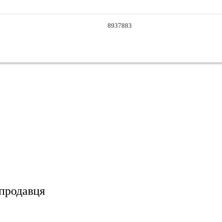
8937883
 продавця