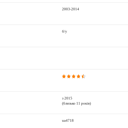
2003-2014
б/у
з 2015
(близько 11 років)
ua4718