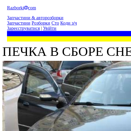
Razborki
com
Запчастини & авторозборки
Запчастини
Розборки
Сто
Коди з/ч
Зареєструватися
|
Увійти
ПЕЧКА В СБОРЕ CH