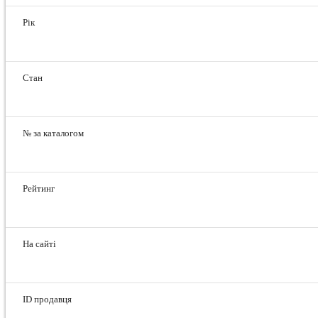
Рік
Стан
№ за каталогом
Рейтинг
На сайті
ID продавця