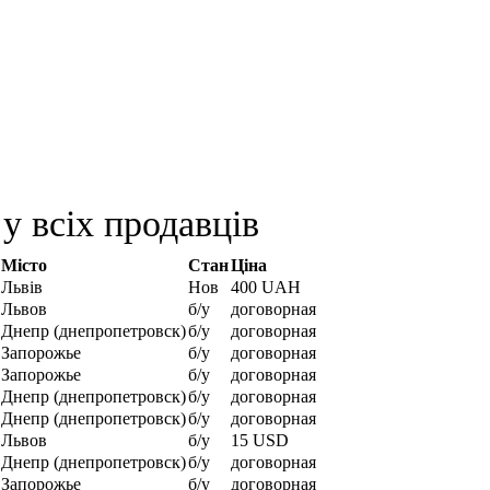
у всіх продавців
Місто
Стан
Ціна
Львів
Нов
400 UAH
Львов
б/у
договорная
Днепр (днепропетровск)
б/у
договорная
Запорожье
б/у
договорная
Запорожье
б/у
договорная
Днепр (днепропетровск)
б/у
договорная
Днепр (днепропетровск)
б/у
договорная
Львов
б/у
15 USD
Днепр (днепропетровск)
б/у
договорная
Запорожье
б/у
договорная