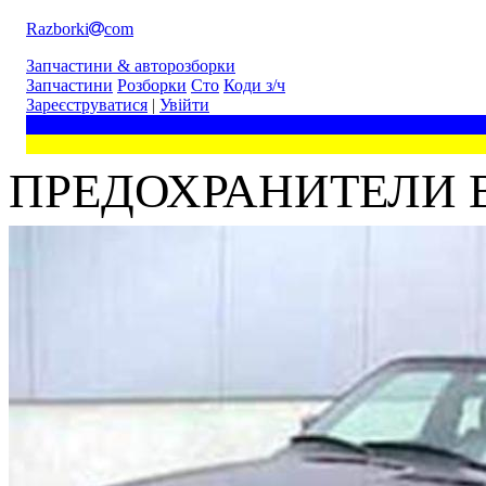
Razborki
com
Запчастини & авторозборки
Запчастини
Розборки
Сто
Коди з/ч
Зареєструватися
|
Увійти
ПРЕДОХРАНИТЕЛИ 