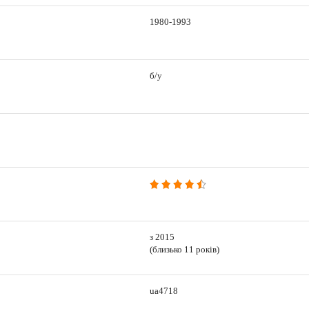
1980-1993
б/у
з 2015
(близько 11 років)
ua4718