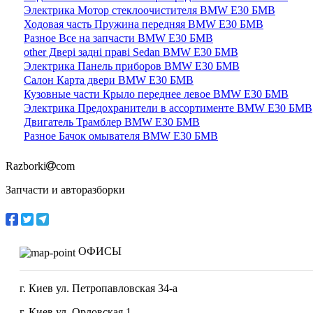
Электрика Мотор стеклоочистителя BMW E30 БМВ
Ходовая часть Пружина передняя BMW E30 БМВ
Разное Все на запчасти BMW E30 БМВ
other Двері задні праві Sedan BMW E30 БМВ
Электрика Панель приборов BMW E30 БМВ
Салон Карта двери BMW E30 БМВ
Кузовные части Крыло переднее левое BMW E30 БМВ
Электрика Предохранители в ассортименте BMW E30 БМВ
Двигатель Трамблер BMW E30 БМВ
Разное Бачок омывателя BMW E30 БМВ
Razborki
com
Запчасти и авторазборки
ОФИСЫ
г. Киев ул. Петропавловская 34-а
г. Киев ул. Орловская 1