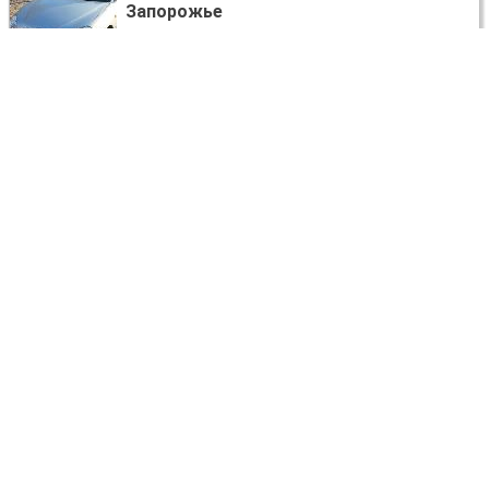
Запорожье
договорная
Daewoo Nubira
КАРДАННЫЙ ВАЛ ПЕРЕДНИЙ
Запорожье
договорная
Daewoo Nubira
АМОРТИЗАТОР ПЕРЕДНІЙ
Львів
400 UAH
Daewoo Nubira
КРЫЛО ПЕРЕДНЕЕ ПРАВОЕ
Запорожье
договорная
Daewoo Nubira
ДИСК ТОРМОЗНОЙ
Запорожье