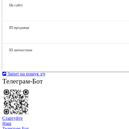
На сайті
ID продавця
ID запчастини
Запит на пошук з/ч
Телеграм-Бот
Стартуйте
Hаш
Телеграм-Бот