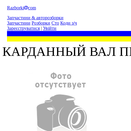
Razborki
com
Запчастини & авторозборки
Запчастини
Розборки
Сто
Коди з/ч
Зареєструватися
|
Увійти
КАРДАННЫЙ ВАЛ П