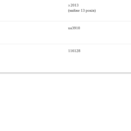
з 2013
(майже 13 років)
ua3910
116128