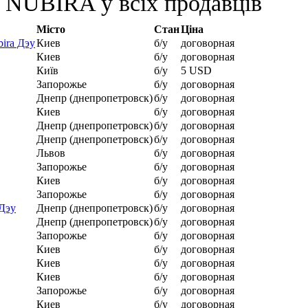
NUBIRA у всіх продавців
Місто
Стан
Ціна
ira Дэу
Киев
б/у
договорная
Киев
б/у
договорная
Київ
б/у
5 USD
Запорожье
б/у
договорная
Днепр (днепропетровск)
б/у
договорная
Киев
б/у
договорная
Днепр (днепропетровск)
б/у
договорная
Днепр (днепропетровск)
б/у
договорная
Львов
б/у
договорная
Запорожье
б/у
договорная
Киев
б/у
договорная
Запорожье
б/у
договорная
Дэу
Днепр (днепропетровск)
б/у
договорная
Днепр (днепропетровск)
б/у
договорная
Запорожье
б/у
договорная
Киев
б/у
договорная
Киев
б/у
договорная
Киев
б/у
договорная
Запорожье
б/у
договорная
Киев
б/у
договорная