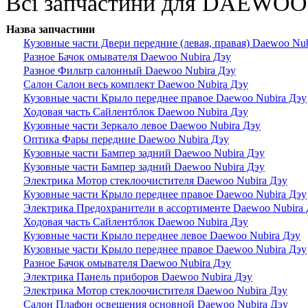
Всі запчастини для DAEWOO 
Назва запчастини
Кузовные части Двери передние (левая, правая) Daewoo Nub
Разное Бачок омывателя Daewoo Nubira Дэу
Разное Фильтр салонный Daewoo Nubira Дэу
Салон Салон весь комплект Daewoo Nubira Дэу
Кузовные части Крыло переднее правое Daewoo Nubira Дэу
Ходовая часть Сайлентблок Daewoo Nubira Дэу
Кузовные части Зеркало левое Daewoo Nubira Дэу
Оптика Фары передние Daewoo Nubira Дэу
Кузовные части Бампер задний Daewoo Nubira Дэу
Кузовные части Бампер задний Daewoo Nubira Дэу
Электрика Мотор стеклоочистителя Daewoo Nubira Дэу
Кузовные части Крыло переднее правое Daewoo Nubira Дэу
Электрика Предохранители в ассортименте Daewoo Nubira 
Ходовая часть Сайлентблок Daewoo Nubira Дэу
Кузовные части Крыло переднее левое Daewoo Nubira Дэу
Кузовные части Крыло переднее правое Daewoo Nubira Дэу
Разное Бачок омывателя Daewoo Nubira Дэу
Электрика Панель приборов Daewoo Nubira Дэу
Электрика Мотор стеклоочистителя Daewoo Nubira Дэу
Салон Плафон освещения основной Daewoo Nubira Дэу