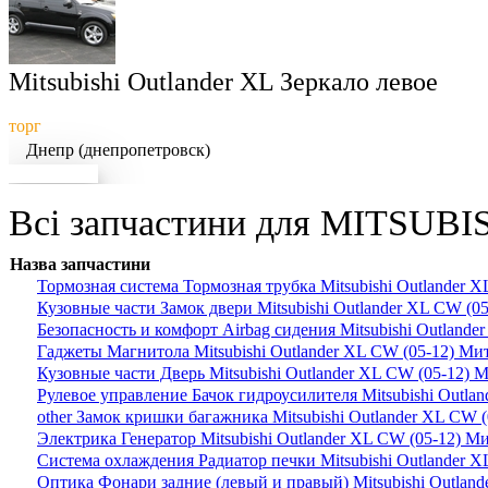
Mitsubishi Outlander XL Зеркало левое
торг
Днепр (днепропетровск)
Докладніше
Всі запчастини для MITSUBI
Назва запчастини
Тормозная система Тормозная трубка Mitsubishi Outlander
Кузовные части Замок двери Mitsubishi Outlander XL CW (
Безопасность и комфорт Airbag сидения Mitsubishi Outland
Гаджеты Магнитола Mitsubishi Outlander XL CW (05-12) М
Кузовные части Дверь Mitsubishi Outlander XL CW (05-12)
Рулевое управление Бачок гидроусилителя Mitsubishi Outl
other Замок кришки багажника Mitsubishi Outlander XL CW
Электрика Генератор Mitsubishi Outlander XL CW (05-12) 
Система охлаждения Радиатор печки Mitsubishi Outlander
Оптика Фонари задние (левый и правый) Mitsubishi Outla