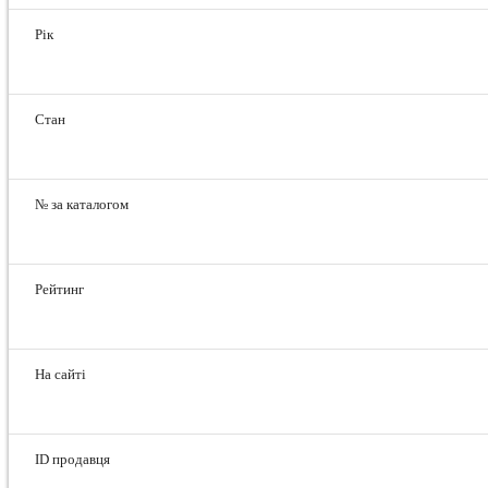
Рік
Стан
№ за каталогом
Рейтинг
На сайті
ID продавця