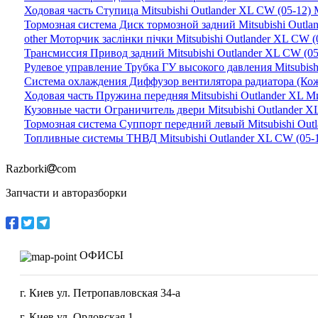
Ходовая часть Ступица Mitsubishi Outlander XL CW (05-12
Тормозная система Диск тормозной задний Mitsubishi Outl
other Моторчик заслінки пічки Mitsubishi Outlander XL CW
Трансмиссия Привод задний Mitsubishi Outlander XL CW (
Рулевое управление Трубка ГУ высокого давления Mitsubis
Система охлаждения Диффузор вентилятора радиатора (Кож
Ходовая часть Пружина передняя Mitsubishi Outlander XL 
Кузовные части Ограничитель двери Mitsubishi Outlander 
Тормозная система Суппорт передний левый Mitsubishi Ou
Топливные системы ТНВД Mitsubishi Outlander XL CW (05
Razborki
com
Запчасти и авторазборки
ОФИСЫ
г. Киев ул. Петропавловская 34-а
г. Киев ул. Орловская 1