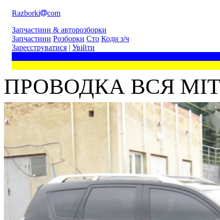
Razborki
com
Запчастини & авторозборки
Запчастини
Розборки
Сто
Коди з/ч
Зареєструватися
|
Увійти
ПРОВОДКА ВСЯ MITS