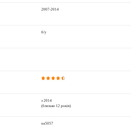
2007-2014
б/у
з 2014
(близько 12 років)
ua5057